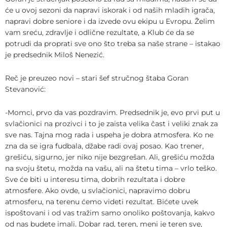
će u ovoj sezoni da napravi iskorak i od naših mladih igrača,
napravi dobre seniore i da izvede ovu ekipu u Evropu. Želim
vam sreću, zdravlje i odlične rezultate, a Klub će da se
potrudi da proprati sve ono što treba sa naše strane – istakao
je predsednik Miloš Nenezić.
Reč je preuzeo novi – stari šef stručnog štaba Goran
Stevanović:
-Momci, prvo da vas pozdravim. Predsednik je, evo prvi put u
svlačionici na prozivci i to je zaista velika čast i veliki znak za
sve nas. Tajna mog rada i uspeha je dobra atmosfera. Ko ne
zna da se igra fudbala, džabe radi ovaj posao. Kao trener,
grešiću, sigurno, jer niko nije bezgrešan. Ali, grešiću možda
na svoju štetu, možda na vašu, ali na štetu tima – vrlo teško.
Sve će biti u interesu tima, dobrih rezultata i dobre
atmosfere. Ako ovde, u svlačionici, napravimo dobru
atmosferu, na terenu ćemo videti rezultat. Bićete uvek
ispoštovani i od vas tražim samo onoliko poštovanja, kakvo
od nas budete imali. Dobar rad, teren, meni je teren sve,