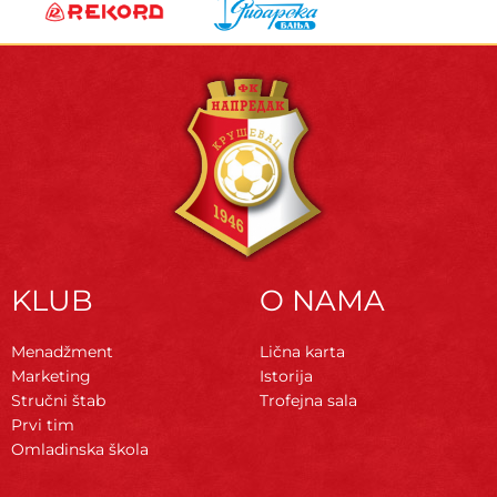
KLUB
O NAMA
Menadžment
Lična karta
Marketing
Istorija
Stručni štab
Trofejna sala
Prvi tim
Omladinska škola