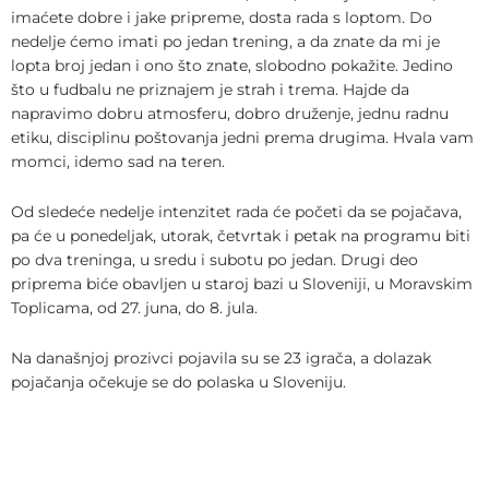
imaćete dobre i jake pripreme, dosta rada s loptom. Do
nedelje ćemo imati po jedan trening, a da znate da mi je
lopta broj jedan i ono što znate, slobodno pokažite. Jedino
što u fudbalu ne priznajem je strah i trema. Hajde da
napravimo dobru atmosferu, dobro druženje, jednu radnu
etiku, disciplinu poštovanja jedni prema drugima. Hvala vam
momci, idemo sad na teren.
Od sledeće nedelje intenzitet rada će početi da se pojačava,
pa će u ponedeljak, utorak, četvrtak i petak na programu biti
po dva treninga, u sredu i subotu po jedan. Drugi deo
priprema biće obavljen u staroj bazi u Sloveniji, u Moravskim
Toplicama, od 27. juna, do 8. jula.
Na današnjoj prozivci pojavila su se 23 igrača, a dolazak
pojačanja očekuje se do polaska u Sloveniju.