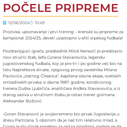
POČELE PRIPREME
12/06/2024
10:49
Prozivka, upoznavanje i prvi trening – krenule su pripreme za
šampionat 2024/25, deveti uzastopno u eliti srpskog fudbala!
Pozdravljajući igrače, predsednik Miloš Nenezić je predstavio
novi stručni štab, šefa Gorana Stevanovića, legendu
jugoslovenskog fudbala, koji je pre tri i po godine već bio na
čelu Napretkove struke, njegovog prvog saradnika Milana
Pavlovića „zlatnog Čileanca“, kapitena slavne ekipe, svetskih
omladinskih prvaka iz davne 1987. godine, kondicionog
trenera Duška Ljubičića, analitičara Anđela Stevanovića, a iz
starog saziva u stručnom štabu je ostao trener golmana
Aleksandar Božović.
-Goran Stevanović je svojevremeno bio prvak Jugoslavije u
dresu Partizana. S obzirom da je naš tim relativno mlad, a
Goran je stručnjak posebno za rad sa mladima, nadam se da