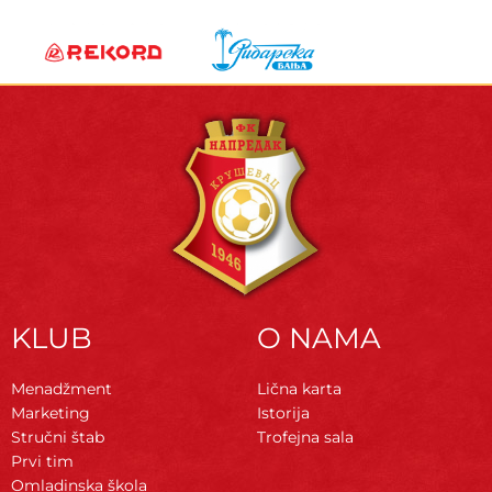
KLUB
O NAMA
Menadžment
Lična karta
Marketing
Istorija
Stručni štab
Trofejna sala
Prvi tim
Omladinska škola