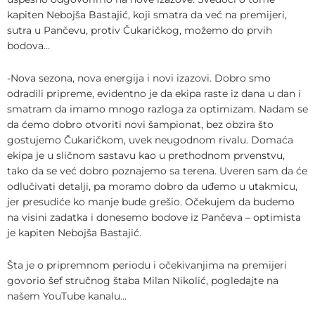
kapiten Nebojša Bastajić, koji smatra da već na premijeri,
sutra u Pančevu, protiv Čukaričkog, možemo do prvih
bodova…
-Nova sezona, nova energija i novi izazovi. Dobro smo
odradili pripreme, evidentno je da ekipa raste iz dana u dan i
smatram da imamo mnogo razloga za optimizam. Nadam se
da ćemo dobro otvoriti novi šampionat, bez obzira što
gostujemo Čukaričkom, uvek neugodnom rivalu. Domaća
ekipa je u sličnom sastavu kao u prethodnom prvenstvu,
tako da se već dobro poznajemo sa terena. Uveren sam da će
odlučivati detalji, pa moramo dobro da uđemo u utakmicu,
jer presudiće ko manje bude grešio. Očekujem da budemo
na visini zadatka i donesemo bodove iz Pančeva – optimista
je kapiten Nebojša Bastajić.
Šta je o pripremnom periodu i očekivanjima na premijeri
govorio šef stručnog štaba Milan Nikolić, pogledajte na
našem YouTube kanalu…