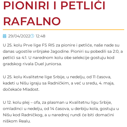
PIONIRI I PETLIĆI
RAFALNO
29/04/2022
12:48
U 25. kolu Prve lige FS RIS za pionire i petliće, naše nade su
danas ugostile vršnjake Jagodine. Pioniri su pobedili sa 2:0, a
petlići sa 4:1. U narednom kolu obe selekcije gostuju kod
gradskog rivala Duel juniorsa.
U 25. kolu Kvalitetne lige Srbije, u nedelju, od 11 časova,
kadeti u Nišu igraju sa Radničkim, a već u sredu, 4. maja,
dočekaće Mladost.
U 12. kolu plej – ofa, za plasman u Kvalitetnu ligu Srbije,
omladinci u nedelju, od 14 časova, u derbiju kola, gostuju u
Nišu kod Radničkog, a u narednoj rundi će biti domaćini
niškom Realu.