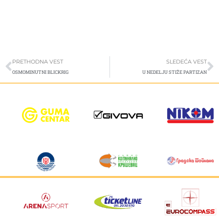
Prev
S
PRETHODNA VEST
SLEDEĆA VEST
OSMOMINUTNI BLICKRIG
U NEDELJU STIŽE PARTIZAN