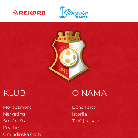
KLUB
O NAMA
Menadžment
Lična karta
Marketing
Istorija
Stručni štab
Trofejna sala
Prvi tim
Omladinska škola