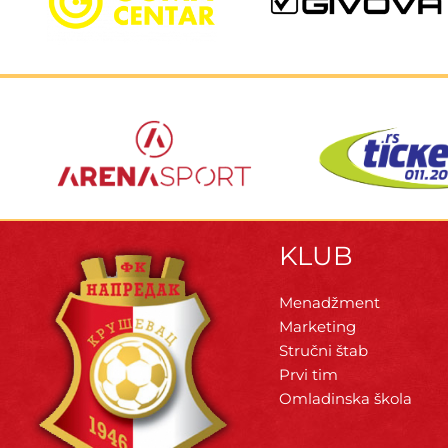
KLUB
Menadžment
Marketing
Stručni štab
Prvi tim
Omladinska škola