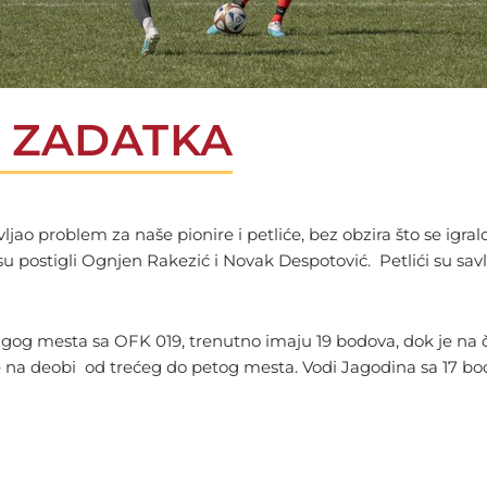
I ZADATKA
ljao problem za naše pionire i petliće, bez obzira što se igralo
ol su postigli Ognjen Rakezić i Novak Despotović. Petlići su s
drugog mesta sa OFK 019, trenutno imaju 19 bodova, dok je na
e na deobi od trećeg do petog mesta. Vodi Jagodina sa 17 bod