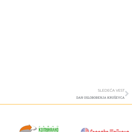
S
SLEDEĆA VEST
DAN OSLOBOĐENJA KRUŠEVCA