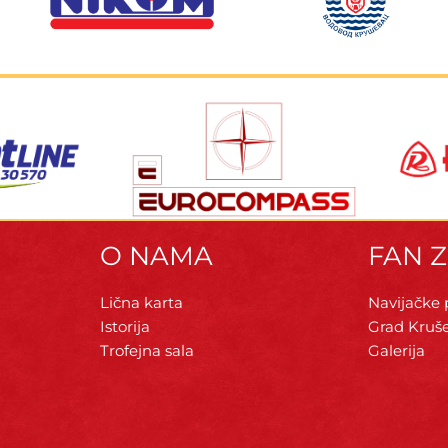
O NAMA
FAN 
Lična karta
Navijačke
Istorija
Grad Kruš
Trofejna sala
Galerija