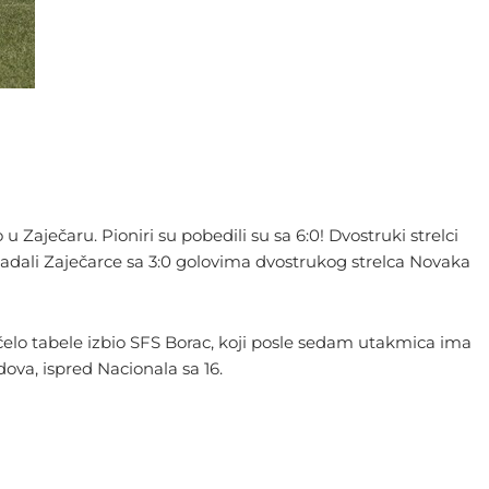
 u Zaječaru. Pioniri su pobedili su sa 6:0! Dvostruki strelci
avladali Zaječarce sa 3:0 golovima dvostrukog strelca Novaka
 čelo tabele izbio SFS Borac, koji posle sedam utakmica ima
ova, ispred Nacionala sa 16.