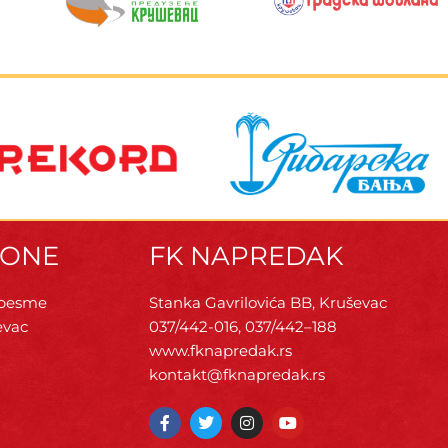
ZONE
FK NAPREDAK
 pesme
Stanka Gavrilovića BB, Kruševac
evac
037/442-016, 037/442–188
www.fknapredak.rs
kontakt@fknapredak.rs
F
T
I
Y
a
w
n
o
c
i
s
u