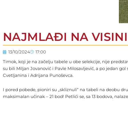
NAJMLAĐI NA VISIN
13/10/2024
17:00
Timok, koji je na začelju tabele u obe selekcije, nije predstav
su bili Miljan Jovanović i Pavle Milosavljević, a po jedan g
Cvetljanina i Adrijana Punoševca.
I pored pobede, pioniri su „skliznuli“ na tabeli na deobu 
maksimalan učinak – 21 bod! Petlići se, sa 13 bodova, nalaz