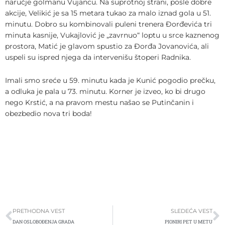
naručje golmanu Vujancu. Na suprotnoj strani, posle dobre
akcije, Velikić je sa 15 metara tukao za malo iznad gola u 51.
minutu. Dobro su kombinovali puleni trenera Đorđevića tri
minuta kasnije, Vukajlović je „zavrnuo“ loptu u srce kaznenog
prostora, Matić je glavom spustio za Đorđa Jovanovića, ali
uspeli su ispred njega da intervenišu štoperi Radnika.
Imali smo sreće u 59. minutu kada je Kunić pogodio prečku,
a odluka je pala u 73. minutu. Korner je izveo, ko bi drugo
nego Krstić, a na pravom mestu našao se Putinčanin i
obezbedio nova tri boda!
Prev
S
PRETHODNA VEST
SLEDEĆA VEST
DAN OSLOBOĐENJA GRADA
PIONIRI PET U METU