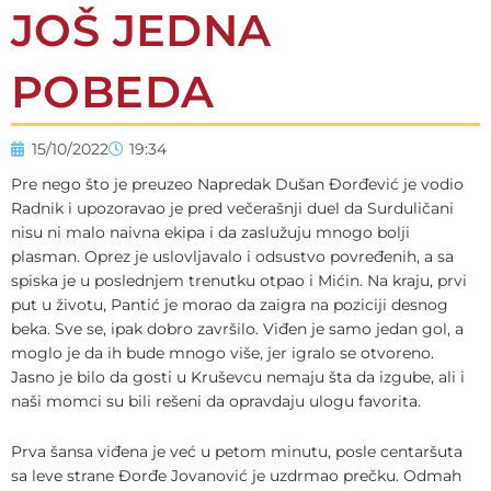
JOŠ JEDNA
POBEDA
15/10/2022
19:34
Pre nego što je preuzeo Napredak Dušan Đorđević je vodio
Radnik i upozoravao je pred večerašnji duel da Surduličani
nisu ni malo naivna ekipa i da zaslužuju mnogo bolji
plasman. Oprez je uslovljavalo i odsustvo povređenih, a sa
spiska je u poslednjem trenutku otpao i Mićin. Na kraju, prvi
put u životu, Pantić je morao da zaigra na poziciji desnog
beka. Sve se, ipak dobro završilo. Viđen je samo jedan gol, a
moglo je da ih bude mnogo više, jer igralo se otvoreno.
Jasno je bilo da gosti u Kruševcu nemaju šta da izgube, ali i
naši momci su bili rešeni da opravdaju ulogu favorita.
Prva šansa viđena je već u petom minutu, posle centaršuta
sa leve strane Đorđe Jovanović je uzdrmao prečku. Odmah