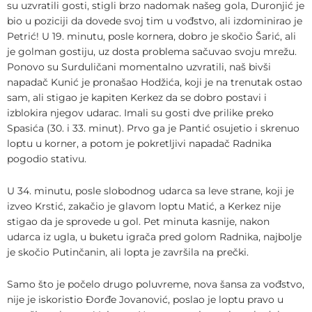
su uzvratili gosti, stigli brzo nadomak našeg gola, Duronjić je
bio u poziciji da dovede svoj tim u vođstvo, ali izdominirao je
Petrić! U 19. minutu, posle kornera, dobro je skočio Šarić, ali
je golman gostiju, uz dosta problema sačuvao svoju mrežu.
Ponovo su Surduličani momentalno uzvratili, naš bivši
napadač Kunić je pronašao Hodžića, koji je na trenutak ostao
sam, ali stigao je kapiten Kerkez da se dobro postavi i
izblokira njegov udarac. Imali su gosti dve prilike preko
Spasića (30. i 33. minut). Prvo ga je Pantić osujetio i skrenuo
loptu u korner, a potom je pokretljivi napadač Radnika
pogodio stativu.
U 34. minutu, posle slobodnog udarca sa leve strane, koji je
izveo Krstić, zakačio je glavom loptu Matić, a Kerkez nije
stigao da je sprovede u gol. Pet minuta kasnije, nakon
udarca iz ugla, u buketu igrača pred golom Radnika, najbolje
je skočio Putinčanin, ali lopta je završila na prečki.
Samo što je počelo drugo poluvreme, nova šansa za vođstvo,
nije je iskoristio Đorđe Jovanović, poslao je loptu pravo u