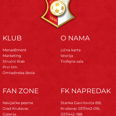
KLUB
O NAMA
Menadžment
Lična karta
Marketing
Istorija
Stručni štab
Trofejna sala
Prvi tim
Omladinska škola
FAN ZONE
FK NAPREDAK
Navijačke pesme
Stanka Gavrilovića BB,
Grad Kruševac
Kruševac
037/442-016,
Galerija
037/442–188