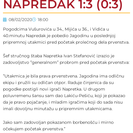
NAPREDAK 1:3 (0:3)
08/02/2020
18:00
Pogodcima Vušurovića u 34., Mijića u 36., i Vidića u
40.minutu Napredak je pobedio Jagodinu u poslednjoj
pripremnoj utakmici pred početak prolećnog dela prvenstva.
Šef stručnog štaba Napretka Ivan Stefanović izrazio je
zadovoljstvo ”generalnom” probrom pred početak prvenstva:
”Utakmica je bila prava prvenstvena. Jagodina ima odličnu
ekipu i pružili su odličan otpor. Raduje činjenica da su
pogodke postigli novi igrači Napretka. U drugom
poluvremenu šansu sam dao Lakiću-Pešiću, koji je pokazao
da je pravo pojačanje, i mladim igračima koji do sada nisu
imali dovoljnu minutažu u pripremnim utakmicama.
Jako sam zadovoljan pokazanom borbenošću i mirno
očekujem početak prvenstva.”