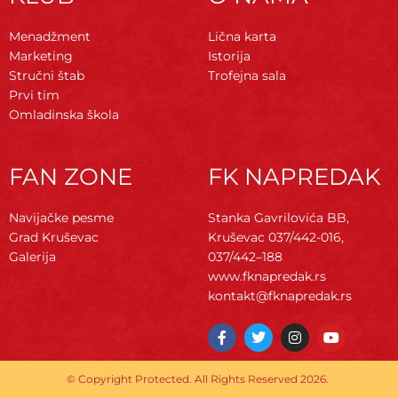
Menadžment
Lična karta
Marketing
Istorija
Stručni štab
Trofejna sala
Prvi tim
Omladinska škola
FAN ZONE
FK NAPREDAK
Navijačke pesme
Stanka Gavrilovića BB,
Grad Kruševac
Kruševac
037/442-016,
Galerija
037/442–188
www.fknapredak.rs
kontakt@fknapredak.rs
F
T
I
Y
a
w
n
o
c
i
s
u
e
t
t
t
© Copyright Protected. All Rights Reserved 2026.
b
t
a
u