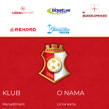
KLUB
O NAMA
Menadžment
Lična karta