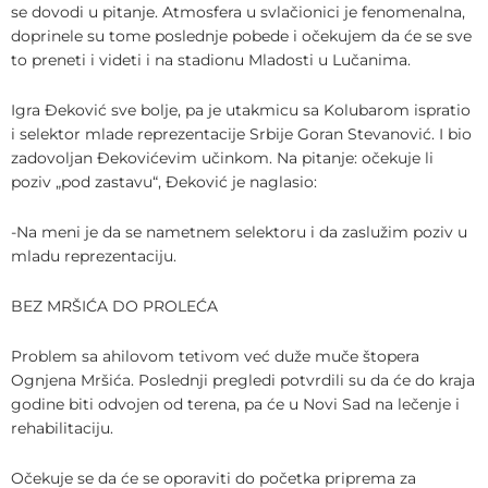
se dovodi u pitanje. Atmosfera u svlačionici je fenomenalna,
doprinele su tome poslednje pobede i očekujem da će se sve
to preneti i videti i na stadionu Mladosti u Lučanima.
Igra Đeković sve bolje, pa je utakmicu sa Kolubarom ispratio
i selektor mlade reprezentacije Srbije Goran Stevanović. I bio
zadovoljan Đekovićevim učinkom. Na pitanje: očekuje li
poziv „pod zastavu“, Đeković je naglasio:
-Na meni je da se nametnem selektoru i da zaslužim poziv u
mladu reprezentaciju.
BEZ MRŠIĆA DO PROLEĆA
Problem sa ahilovom tetivom već duže muče štopera
Ognjena Mršića. Poslednji pregledi potvrdili su da će do kraja
godine biti odvojen od terena, pa će u Novi Sad na lečenje i
rehabilitaciju.
Očekuje se da će se oporaviti do početka priprema za