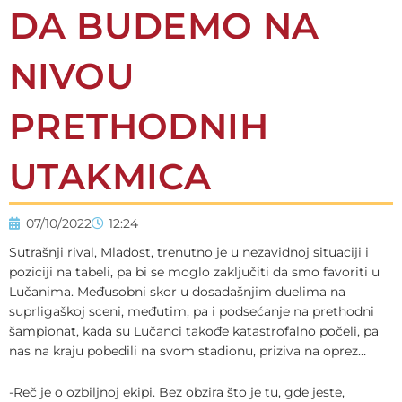
DA BUDEMO NA
NIVOU
PRETHODNIH
UTAKMICA
07/10/2022
12:24
Sutrašnji rival, Mladost, trenutno je u nezavidnoj situaciji i
poziciji na tabeli, pa bi se moglo zaključiti da smo favoriti u
Lučanima. Međusobni skor u dosadašnjim duelima na
suprligaškoj sceni, međutim, pa i podsećanje na prethodni
šampionat, kada su Lučanci takođe katastrofalno počeli, pa
nas na kraju pobedili na svom stadionu, priziva na oprez…
-Reč je o ozbiljnoj ekipi. Bez obzira što je tu, gde jeste,