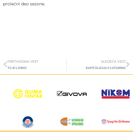
prolećni deo sezone.
Prev
S
PRETHODNA VEST
SLEDEĆA VEST
TO JE LJUBAV
KAPITULACIJA U LUČANIMA