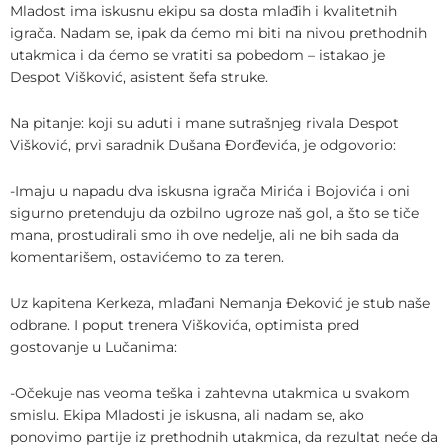
Mladost ima iskusnu ekipu sa dosta mlađih i kvalitetnih
igrača. Nadam se, ipak da ćemo mi biti na nivou prethodnih
utakmica i da ćemo se vratiti sa pobedom – istakao je
Despot Višković, asistent šefa struke.
Na pitanje: koji su aduti i mane sutrašnjeg rivala Despot
Višković, prvi saradnik Dušana Đorđevića, je odgovorio:
-Imaju u napadu dva iskusna igrača Mirića i Bojovića i oni
sigurno pretenduju da ozbilno ugroze naš gol, a što se tiče
mana, prostudirali smo ih ove nedelje, ali ne bih sada da
komentarišem, ostavićemo to za teren.
Uz kapitena Kerkeza, mlađani Nemanja Đeković je stub naše
odbrane. I poput trenera Viškovića, optimista pred
gostovanje u Lučanima:
-Očekuje nas veoma teška i zahtevna utakmica u svakom
smislu. Ekipa Mladosti je iskusna, ali nadam se, ako
ponovimo partije iz prethodnih utakmica, da rezultat neće da