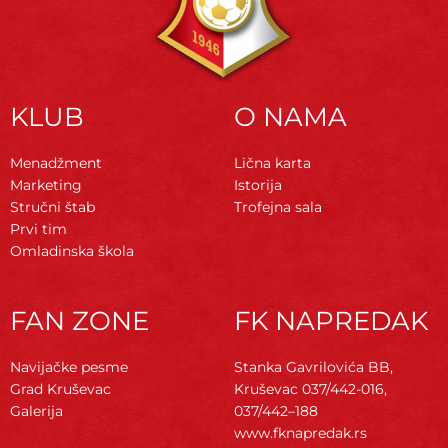
KLUB
O NAMA
Menadžment
Lična karta
Marketing
Istorija
Stručni štab
Trofejna sala
Prvi tim
Omladinska škola
FAN ZONE
FK NAPREDAK
Navijačke pesme
Stanka Gavrilovića BB,
Grad Kruševac
Kruševac
037/442-016,
Galerija
037/442–188
www.fknapredak.rs