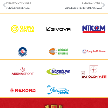
Prev
S
PRETHODNA VEST
SLEDEĆA VEST
TEK ĆEMO BITI PRAVI
VIDOJEVIĆ TRENER OMLADINACA