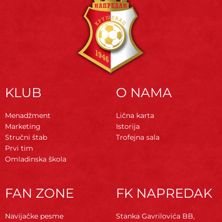
KLUB
O NAMA
Menadžment
Lična karta
Marketing
Istorija
Stručni štab
Trofejna sala
Prvi tim
Omladinska škola
FAN ZONE
FK NAPREDAK
Navijačke pesme
Stanka Gavrilovića BB,