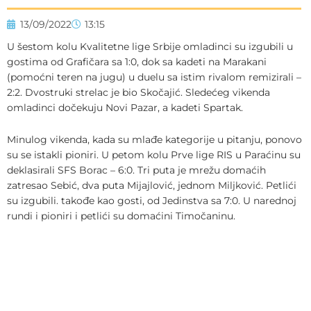
13/09/2022
13:15
U šestom kolu Kvalitetne lige Srbije omladinci su izgubili u
gostima od Grafičara sa 1:0, dok sa kadeti na Marakani
(pomoćni teren na jugu) u duelu sa istim rivalom remizirali –
2:2. Dvostruki strelac je bio Skočajić. Sledećeg vikenda
omladinci dočekuju Novi Pazar, a kadeti Spartak.
Minulog vikenda, kada su mlađe kategorije u pitanju, ponovo
su se istakli pioniri. U petom kolu Prve lige RIS u Paraćinu su
deklasirali SFS Borac – 6:0. Tri puta je mrežu domaćih
zatresao Sebić, dva puta Mijajlović, jednom Miljković. Petlići
su izgubili. takođe kao gosti, od Jedinstva sa 7:0. U narednoj
rundi i pioniri i petlići su domaćini Timočaninu.