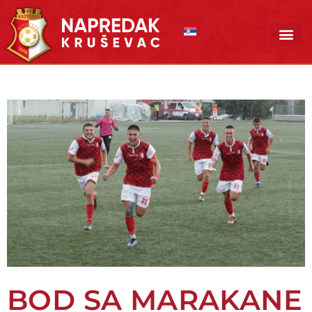
Pređi
na
sadržaj
BOD SA MARAKANE