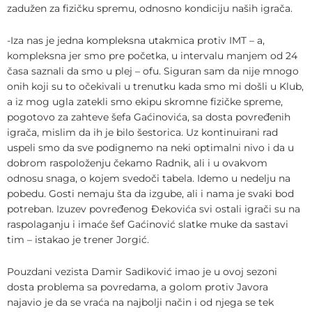
zadužen za fizičku spremu, odnosno kondiciju naših igrača.
-Iza nas je jedna kompleksna utakmica protiv IMT – a,
kompleksna jer smo pre početka, u intervalu manjem od 24
časa saznali da smo u plej – ofu. Siguran sam da nije mnogo
onih koji su to očekivali u trenutku kada smo mi došli u Klub,
a iz mog ugla zatekli smo ekipu skromne fizičke spreme,
pogotovo za zahteve šefa Gaćinovića, sa dosta povređenih
igrača, mislim da ih je bilo šestorica. Uz kontinuirani rad
uspeli smo da sve podignemo na neki optimalni nivo i da u
dobrom raspoloženju čekamo Radnik, ali i u ovakvom
odnosu snaga, o kojem svedoči tabela. Idemo u nedelju na
pobedu. Gosti nemaju šta da izgube, ali i nama je svaki bod
potreban. Izuzev povređenog Đekovića svi ostali igrači su na
raspolaganju i imaće šef Gaćinović slatke muke da sastavi
tim – istakao je trener Jorgić.
Pouzdani vezista Damir Sadiković imao je u ovoj sezoni
dosta problema sa povredama, a golom protiv Javora
najavio je da se vraća na najbolji način i od njega se tek