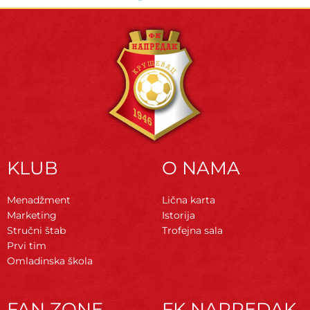
KLUB
O NAMA
Menadžment
Lična karta
Marketing
Istorija
Stručni štab
Trofejna sala
Prvi tim
Omladinska škola
FAN ZONE
FK NAPREDAK