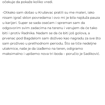
očekuje da pokaže koliko vredi.
-Otkako sam došao u Kruševac pratili su me maleri, iako
nisam igrač sklon povredama i ovo mi je bila najduža pauza
u karijeri. Super se sada osećam i spreman sam da
odgovorim svim zadacima na terenu i verujem da će tako
biti i protiv Radnika. Nadam se da će biti još golova, a
prvenac pod Bagdalom sam doživeo kao nagradu za sve što
sam proživeo u prethodnom periodu. Što se tiče nedeljne
utakmice, naše je da izađemo na teren, odigramo
maksimalno i upišemo nova tri boda – poručio je Sadiković.