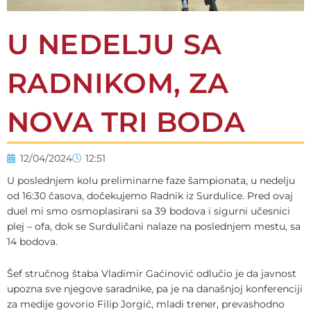
U NEDELJU SA
RADNIKOM, ZA
NOVA TRI BODA
12/04/2024
12:51
U poslednjem kolu preliminarne faze šampionata, u nedelju
od 16:30 časova, dočekujemo Radnik iz Surdulice. Pred ovaj
duel mi smo osmoplasirani sa 39 bodova i sigurni učesnici
plej – ofa, dok se Surduličani nalaze na poslednjem mestu, sa
14 bodova.
Šef stručnog štaba Vladimir Gaćinović odlučio je da javnost
upozna sve njegove saradnike, pa je na današnjoj konferenciji
za medije govorio Filip Jorgić, mladi trener, prevashodno