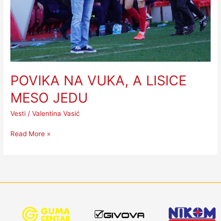
POVIKA NA VUKA, A LISICE
MESO JEDU
Vesti
/
Valentina Vasić
Read More »