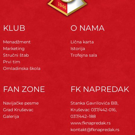
KLUB
O NAMA
Menadžment
Lična karta
Marketing
Istorija
Stručni štab
Trofejna sala
Prvi tim
Omladinska škola
FAN ZONE
FK NAPREDAK
Navijačke pesme
Stanka Gavrilovića BB,
Grad Kruševac
Kruševac
037/442-016,
Galerija
037/442–188
www.fknapredak.rs
kontakt@fknapredak.rs