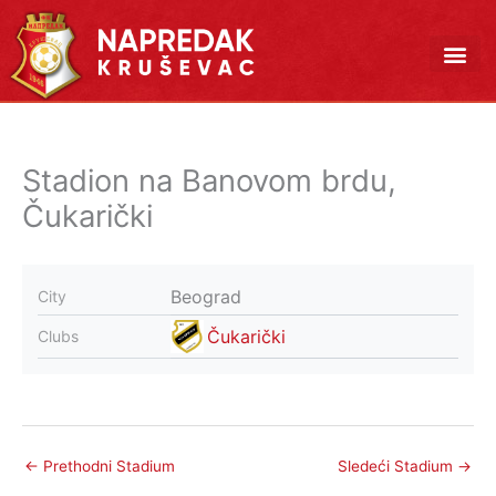
Pređi
na
sadržaj
Stadion na Banovom brdu,
Čukarički
Beograd
City
Čukarički
Clubs
←
Prethodni Stadium
Sledeći Stadium
→