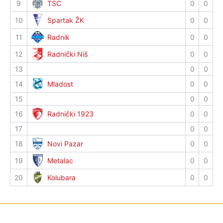
9
TSC
0
0
10
Spartak ŽK
0
0
11
Radnik
0
0
12
Radnički Niš
0
0
13
0
0
14
Mladost
0
0
15
0
0
16
Radnički 1923
0
0
17
0
0
18
Novi Pazar
0
0
19
Metalac
0
0
20
Kolubara
0
0