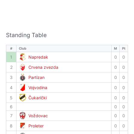
Standing Table
#
Club
M
Pt
1
Napredak
0
0
2
Crvena zvezda
0
0
3
Partizan
0
0
4
Vojvodina
0
0
5
Čukarički
0
0
6
0
0
7
Voždovac
0
0
8
Proleter
0
0