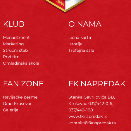
KLUB
O NAMA
Menadžment
Lična karta
Marketing
Istorija
Stručni štab
Trofejna sala
Prvi tim
Omladinska škola
FAN ZONE
FK NAPREDAK
Navijačke pesme
Stanka Gavrilovića BB,
Grad Kruševac
Kruševac
037/442-016,
Galerija
037/442–188
www.fknapredak.rs
kontakt@fknapredak.rs