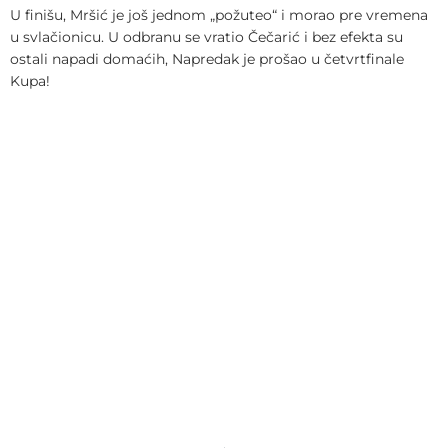
U finišu, Mršić je još jednom „požuteo“ i morao pre vremena
u svlačionicu. U odbranu se vratio Čečarić i bez efekta su
ostali napadi domaćih, Napredak je prošao u četvrtfinale
Kupa!