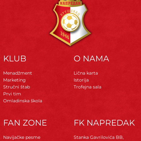
KLUB
O NAMA
Menadžment
Lična karta
Marketing
Istorija
Stručni štab
Trofejna sala
Prvi tim
Omladinska škola
FAN ZONE
FK NAPREDAK
Navijačke pesme
Stanka Gavrilovića BB,