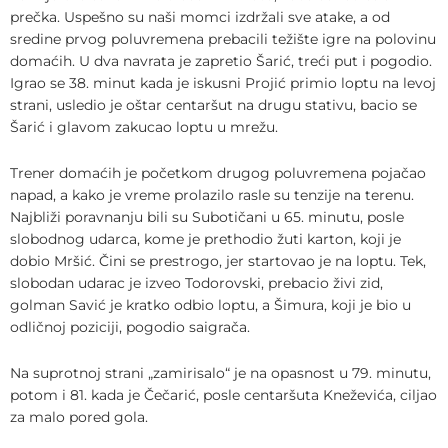
prečka. Uspešno su naši momci izdržali sve atake, a od
sredine prvog poluvremena prebacili težište igre na polovinu
domaćih. U dva navrata je zapretio Šarić, treći put i pogodio.
Igrao se 38. minut kada je iskusni Projić primio loptu na levoj
strani, usledio je oštar centaršut na drugu stativu, bacio se
Šarić i glavom zakucao loptu u mrežu.
Trener domaćih je početkom drugog poluvremena pojačao
napad, a kako je vreme prolazilo rasle su tenzije na terenu.
Najbliži poravnanju bili su Subotičani u 65. minutu, posle
slobodnog udarca, kome je prethodio žuti karton, koji je
dobio Mršić. Čini se prestrogo, jer startovao je na loptu. Tek,
slobodan udarac je izveo Todorovski, prebacio živi zid,
golman Savić je kratko odbio loptu, a Šimura, koji je bio u
odličnoj poziciji, pogodio saigrača.
Na suprotnoj strani „zamirisalo“ je na opasnost u 79. minutu,
potom i 81. kada je Čečarić, posle centaršuta Kneževića, ciljao
za malo pored gola.