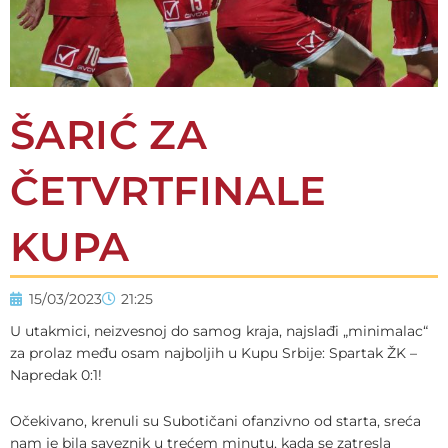
ŠARIĆ ZA
ČETVRTFINALE
KUPA
15/03/2023
21:25
U utakmici, neizvesnoj do samog kraja, najslađi „minimalac“
za prolaz među osam najboljih u Kupu Srbije: Spartak ŽK –
Napredak 0:1!
Očekivano, krenuli su Subotičani ofanzivno od starta, sreća
nam je bila saveznik u trećem minutu, kada se zatresla