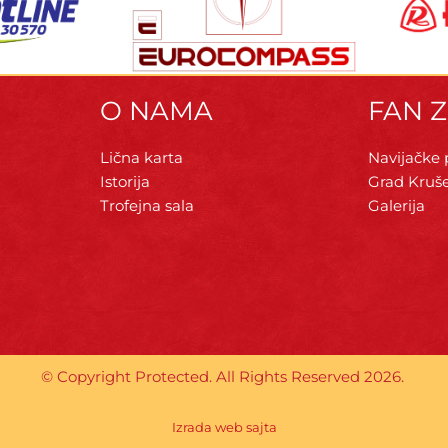
O NAMA
FAN 
Lična karta
Navijačke
Istorija
Grad Kruš
Trofejna sala
Galerija
© Copyright Protected. All Rights Reserved 2026.
Izrada web sajta