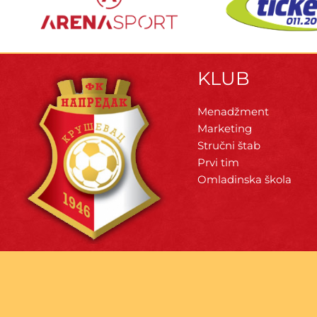
KLUB
Menadžment
Marketing
Stručni štab
Prvi tim
Omladinska škola