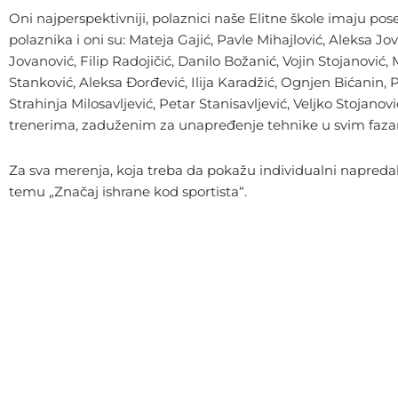
Oni najperspektivniji, polaznici naše Elitne škole imaju po
polaznika i oni su: Mateja Gajić, Pavle Mihajlović, Aleksa Jo
Jovanović, Filip Radojičić, Danilo Božanić, Vojin Stojanović,
Stanković, Aleksa Đorđević, Ilija Karadžić, Ognjen Bićanin,
Strahinja Milosavljević, Petar Stanisavljević, Veljko Stoj
trenerima, zaduženim za unapređenje tehnike u svim fazama
Za sva merenja, koja treba da pokažu individualni napredak
temu „Značaj ishrane kod sportista“.