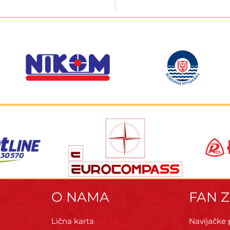
O NAMA
FAN 
Lična karta
Navijačke