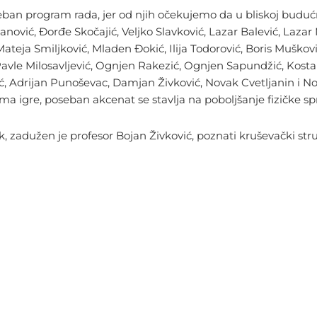
seban program rada, jer od njih očekujemo da u bliskoj budućn
vanović, Đorđe Skočajić, Veljko Slavković, Lazar Balević, Lazar
 Mateja Smiljković, Mladen Đokić, Ilija Todorović, Boris Muško
 Pavle Milosavljević, Ognjen Rakezić, Ognjen Sapundžić, Kosta
anović, Adrijan Punoševac, Damjan Živković, Novak Cvetljanin 
 igre, poseban akcenat se stavlja na poboljšanje fizičke s
, zadužen je profesor Bojan Živković, poznati kruševački str