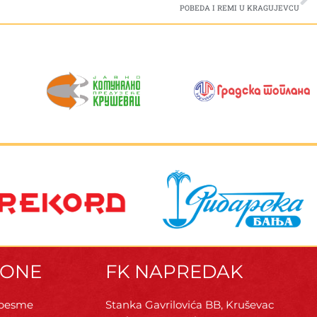
POBEDA I REMI U KRAGUJEVCU
ZONE
FK NAPREDAK
 pesme
Stanka Gavrilovića BB, Kruševac