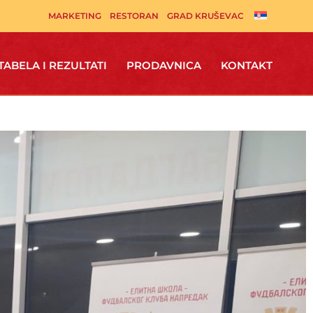
MARKETING
RESTORAN
GRAD KRUŠEVAC
TABELA I REZULTATI
PRODAVNICA
KONTAKT