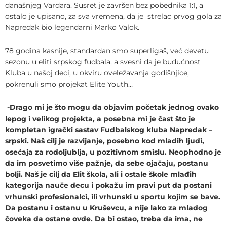
današnjeg Vardara. Susret je završen bez pobednika 1:1, a
ostalo je upisano, za sva vremena, da je strelac prvog gola za
Napredak bio legendarni Marko Valok.
78 godina kasnije, standardan smo superligaš, već devetu
sezonu u eliti srpskog fudbala, a svesni da je budućnost
Kluba u našoj deci, u okviru oveležavanja godišnjice,
pokrenuli smo projekat Elite Youth…
-Drago mi je što mogu da objavim početak jednog ovako
lepog i velikog projekta, a posebna mi je čast što je
kompletan igrački sastav Fudbalskog kluba Napredak –
srpski. Naš cilj je razvijanje, posebno kod mladih ljudi,
osećaja za rodoljublja, u pozitivnom smislu. Neophodno je
da im posvetimo više pažnje, da sebe ojačaju, postanu
bolji. Naš je cilj da Elit škola, ali i ostale škole mlađih
kategorija nauče decu i pokažu im pravi put da postani
vrhunski profesionalci, ili vrhunski u sportu kojim se bave.
Da postanu i ostanu u Kruševcu, a nije lako za mladog
čoveka da ostane ovde. Da bi ostao, treba da ima, ne