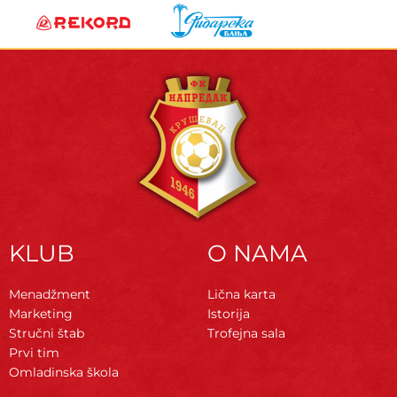
KLUB
O NAMA
Menadžment
Lična karta
Marketing
Istorija
Stručni štab
Trofejna sala
Prvi tim
Omladinska škola