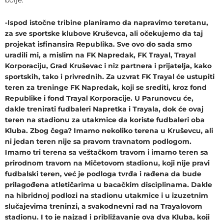
-Ispod istočne tribine planiramo da napravimo teretanu,
za sve sportske klubove Kruševca, ali očekujemo da taj
projekat isfinansira Republika. Sve ovo do sada smo
uradili mi, a mislim na FK Napredak, FK Trayal, Trayal
Korporaciju, Grad Kruševac i niz partnera i prijatelja, kako
sportskih, tako i privrednih. Za uzvrat FK Trayal će ustupiti
teren za treninge FK Napredak, koji se srediti, kroz fond
Republike i fond Trayal Korporacije. U Parunovcu će,
dakle trenirati fudbaleri Napretka i Trayala, dok će ovaj
teren na stadionu za utakmice da koriste fudbaleri oba
Kluba. Zbog čega? Imamo nekoliko terena u Kruševcu, ali
ni jedan teren nije sa pravom travnatom podlogom.
Imamo tri terena sa veštačkom travom i imamo teren sa
prirodnom travom na Mičetovom stadionu, koji nije pravi
fudbalski teren, već je podloga tvrđa i rađena da bude
prilagođena atletičarima u bacačkim disciplinama. Dakle
na hibridnoj podlozi na stadionu utakmice i u izuzetnim
slučajevima treninzi, a svakodnevni rad na Trayalovom
stadionu. I to je najzad i približavanje ova dva Kluba, koji