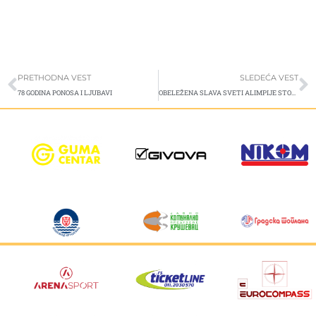
Prev
S
PRETHODNA VEST
SLEDEĆA VEST
78 GODINA PONOSA I LJUBAVI
OBELEŽENA SLAVA SVETI ALIMPIJE STOLPNIK