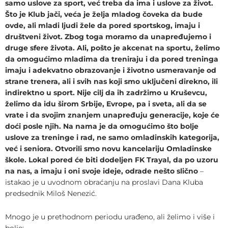
samo uslove za sport, već treba da ima i uslove za život.
Što je Klub jači, veća je želja mladog čoveka da bude
ovde, ali mladi ljudi žele da pored sportskog, imaju i
društveni život. Zbog toga moramo da unapređujemo i
druge sfere života. Ali, pošto je akcenat na sportu, želimo
da omogućimo mladima da treniraju i da pored treninga
imaju i adekvatno obrazovanje i životno usmeravanje od
strane trenera, ali i svih nas koji smo uključeni direkno, ili
indirektno u sport. Nije cilj da ih zadržimo u Kruševcu,
želimo da idu širom Srbije, Evrope, pa i sveta, ali da se
vrate i da svojim znanjem unapređuju generacije, koje će
doći posle njih. Na nama je da omogućimo što bolje
uslove za treninge i rad, ne samo omladinskih kategorija,
već i seniora. Otvorili smo novu kancelariju Omladinske
škole. Lokal pored će biti dodeljen FK Trayal, da po uzoru
na nas, a imaju i oni svoje ideje, odrade nešto slično
–
istakao je u uvodnom obraćanju na proslavi Dana Kluba
predsednik Miloš Nenezić.
Mnogo je u prethodnom periodu urađeno, ali želimo i više i
bolje: