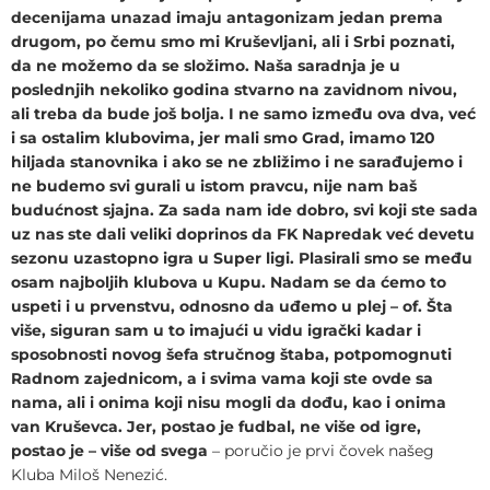
decenijama unazad imaju antagonizam jedan prema
drugom, po čemu smo mi Kruševljani, ali i Srbi poznati,
da ne možemo da se složimo. Naša saradnja je u
poslednjih nekoliko godina stvarno na zavidnom nivou,
ali treba da bude još bolja. I ne samo između ova dva, već
i sa ostalim klubovima, jer mali smo Grad, imamo 120
hiljada stanovnika i ako se ne zbližimo i ne sarađujemo i
ne budemo svi gurali u istom pravcu, nije nam baš
budućnost sjajna. Za sada nam ide dobro, svi koji ste sada
uz nas ste dali veliki doprinos da FK Napredak već devetu
sezonu uzastopno igra u Super ligi. Plasirali smo se među
osam najboljih klubova u Kupu. Nadam se da ćemo to
uspeti i u prvenstvu, odnosno da uđemo u plej – of. Šta
više, siguran sam u to imajući u vidu igrački kadar i
sposobnosti novog šefa stručnog štaba, potpomognuti
Radnom zajednicom, a i svima vama koji ste ovde sa
nama, ali i onima koji nisu mogli da dođu, kao i onima
van Kruševca. Jer, postao je fudbal, ne više od igre,
postao je – više od svega
– poručio je prvi čovek našeg
Kluba Miloš Nenezić.