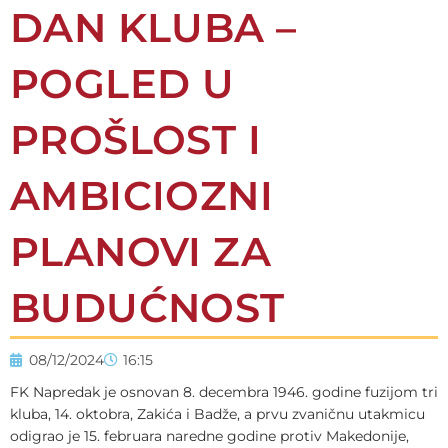
DAN KLUBA –
POGLED U
PROŠLOST I
AMBICIOZNI
PLANOVI ZA
BUDUĆNOST
08/12/2024
16:15
FK Napredak je osnovan 8. decembra 1946. godine fuzijom tri
kluba, 14. oktobra, Zakića i Badže, a prvu zvaničnu utakmicu
odigrao je 15. februara naredne godine protiv Makedonije,