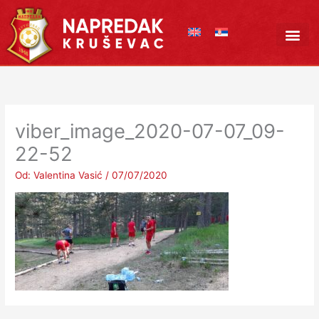
Pređi
na
sadržaj
viber_image_2020-07-07_09-
22-52
Od:
Valentina Vasić
/
07/07/2020