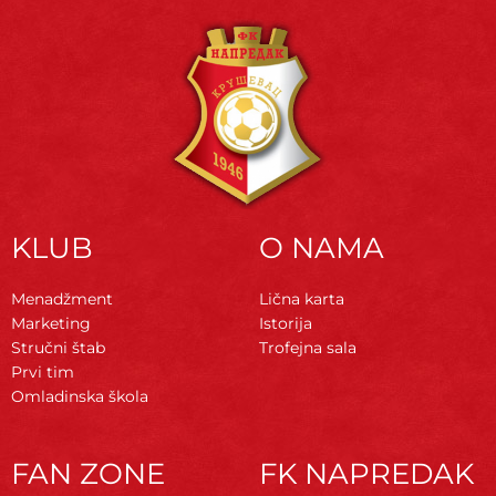
KLUB
O NAMA
Menadžment
Lična karta
Marketing
Istorija
Stručni štab
Trofejna sala
Prvi tim
Omladinska škola
FAN ZONE
FK NAPREDAK