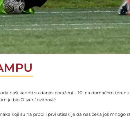
RAMPU
oda naši kadeti su danas poraženi – 1:2, na domaćem terenu, 
tim je bio Oliver Jovanović
maka koji su na probi i prvi utisak je da nas čeka još mnogo r