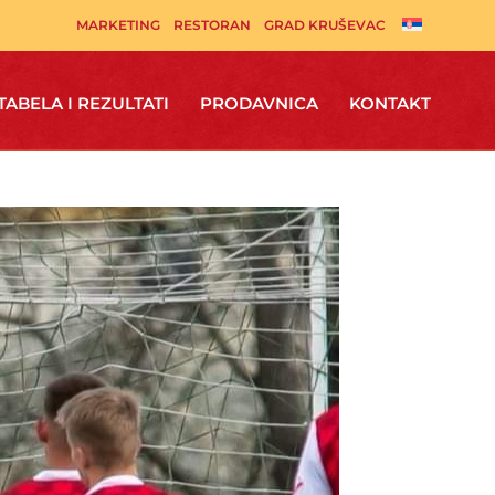
MARKETING
RESTORAN
GRAD KRUŠEVAC
TABELA I REZULTATI
PRODAVNICA
KONTAKT