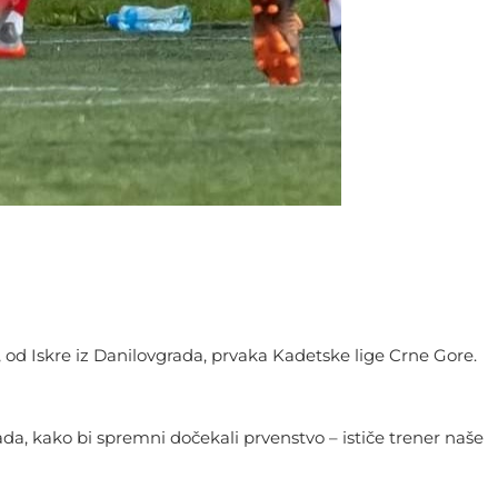
od Iskre iz Danilovgrada, prvaka Kadetske lige Crne Gore.
ada, kako bi spremni dočekali prvenstvo – ističe trener naše