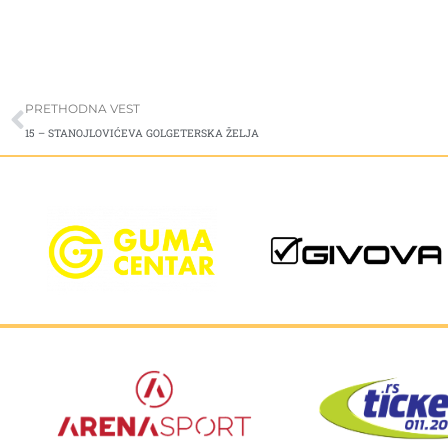
Prev
PRETHODNA VEST
15 – STANOJLOVIĆEVA GOLGETERSKA ŽELJA