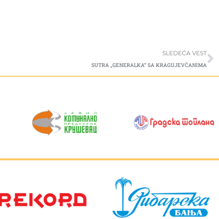
S
SLEDEĆA VEST
SUTRA „GENERALKA“ SA KRAGUJEVČANIMA