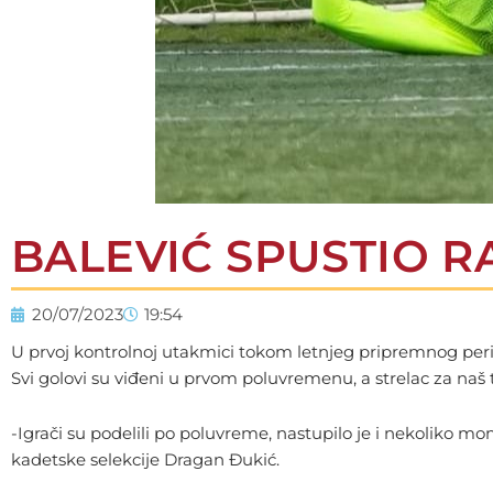
BALEVIĆ SPUSTIO 
20/07/2023
19:54
U prvoj kontrolnoj utakmici tokom letnjeg pripremnog peri
Svi golovi su viđeni u prvom poluvremenu, a strelac za naš 
-Igrači su podelili po poluvreme, nastupilo je i nekoliko mo
kadetske selekcije Dragan Đukić.