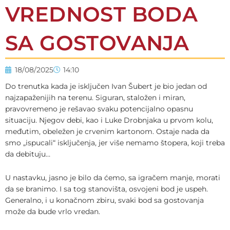
VREDNOST BODA
SA GOSTOVANJA
18/08/2025
14:10
Do trenutka kada je isključen Ivan Šubert je bio jedan od
najzapaženijih na terenu. Siguran, staložen i miran,
pravovremeno je rešavao svaku potencijalno opasnu
situaciju. Njegov debi, kao i Luke Drobnjaka u prvom kolu,
međutim, obeležen je crvenim kartonom. Ostaje nada da
smo „ispucali“ isključenja, jer više nemamo štopera, koji treba
da debituju…
U nastavku, jasno je bilo da ćemo, sa igračem manje, morati
da se branimo. I sa tog stanovišta, osvojeni bod je uspeh.
Generalno, i u konačnom zbiru, svaki bod sa gostovanja
može da bude vrlo vredan.