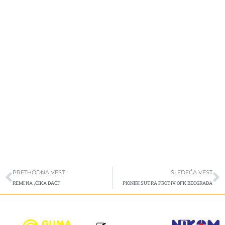
Prev
S
PRETHODNA VEST
SLEDEĆA VEST
REMI NA „ČIKA DAČI“
PIONIRI SUTRA PROTIV OFK BEOGRADA