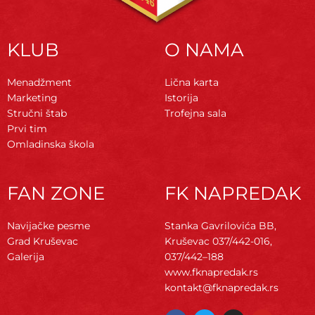
KLUB
O NAMA
Menadžment
Lična karta
Marketing
Istorija
Stručni štab
Trofejna sala
Prvi tim
Omladinska škola
FAN ZONE
FK NAPREDAK
Navijačke pesme
Stanka Gavrilovića BB,
Grad Kruševac
Kruševac
037/442-016,
Galerija
037/442–188
www.fknapredak.rs
kontakt@fknapredak.rs
F
T
I
Y