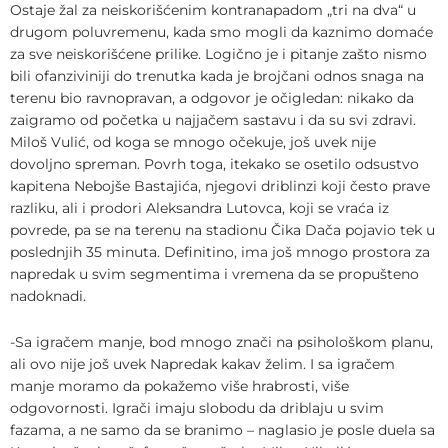
Ostaje žal za neiskorišćenim kontranapadom „tri na dva“ u
drugom poluvremenu, kada smo mogli da kaznimo domaće
za sve neiskorišćene prilike. Logično je i pitanje zašto nismo
bili ofanziviniji do trenutka kada je brojčani odnos snaga na
terenu bio ravnopravan, a odgovor je očigledan: nikako da
zaigramo od početka u najjačem sastavu i da su svi zdravi.
Miloš Vulić, od koga se mnogo očekuje, još uvek nije
dovoljno spreman. Povrh toga, itekako se osetilo odsustvo
kapitena Nebojše Bastajića, njegovi driblinzi koji često prave
razliku, ali i prodori Aleksandra Lutovca, koji se vraća iz
povrede, pa se na terenu na stadionu Čika Dača pojavio tek u
poslednjih 35 minuta. Definitino, ima još mnogo prostora za
napredak u svim segmentima i vremena da se propušteno
nadoknadi.
-Sa igračem manje, bod mnogo znači na psihološkom planu,
ali ovo nije još uvek Napredak kakav želim. I sa igračem
manje moramo da pokažemo više hrabrosti, više
odgovornosti. Igrači imaju slobodu da driblaju u svim
fazama, a ne samo da se branimo – naglasio je posle duela sa