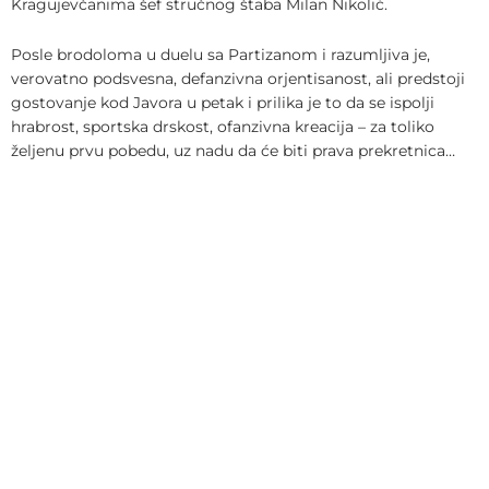
Kragujevčanima šef stručnog štaba Milan Nikolić.
Posle brodoloma u duelu sa Partizanom i razumljiva je,
verovatno podsvesna, defanzivna orjentisanost, ali predstoji
gostovanje kod Javora u petak i prilika je to da se ispolji
hrabrost, sportska drskost, ofanzivna kreacija – za toliko
željenu prvu pobedu, uz nadu da će biti prava prekretnica…