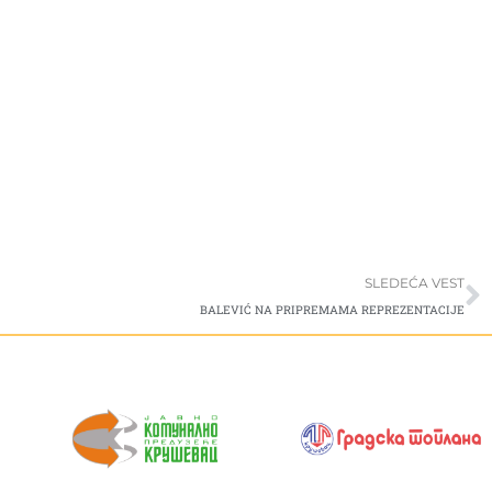
S
SLEDEĆA VEST
BALEVIĆ NA PRIPREMAMA REPREZENTACIJE