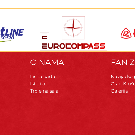
O NAMA
FAN 
Lična karta
Navijačke
Istorija
Grad Kruš
Trofejna sala
Galerija