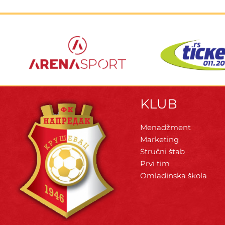
KLUB
Menadžment
Marketing
Stručni štab
Prvi tim
Omladinska škola