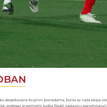
OBAN
ako desetkovana brojnim povredama, borila se naša ekipa viteš
Tek, podigao je pomoćni sudija Radić zastavicu signalizirajući