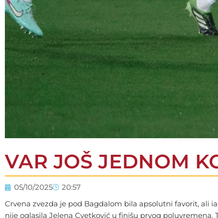
VAR JOŠ JEDNOM K
05/10/2025
20:57
Crvena zvezda je pod Bagdalom bila apsolutni favorit, ali i
nije oglasila Jelena Cvetković u finišu prvog poluvremena. 