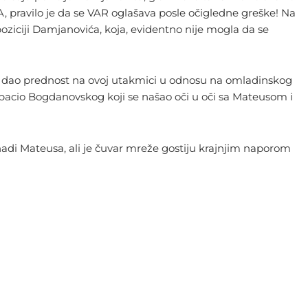
 A, pravilo je da se VAR oglašava posle očigledne greške! Na
poziciji Damjanovića, koja, evidentno nije mogla da se
tak dao prednost na ovoj utakmici u odnosu na omladinskog
 izbacio Bogdanovskog koji se našao oči u oči sa Mateusom i
adi Mateusa, ali je čuvar mreže gostiju krajnjim naporom