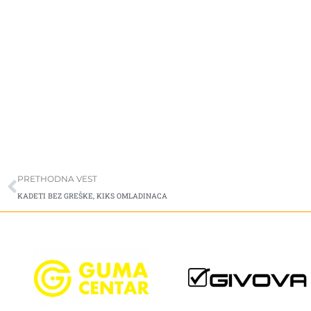
Prev
PRETHODNA VEST
KADETI BEZ GREŠKE, KIKS OMLADINACA