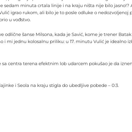
e sedam minuta crtala linije i na kraju ništa nije bilo jasno!?
ulić igrao rukom, ali bilo je to posle odluke o nedozvoljenoj 
orio u vođstvo.
dve odlične šanse Milsona, kada je Savić, kome je trener Ba
o i mi jednu kolosalnu priliku: u 17. minutu Vulić je idealno
 sa centra terena efektnim lob udarcem pokušao je da iznen
ajinke i Seola na kraju stigla do ubedljive pobede – 0:3.