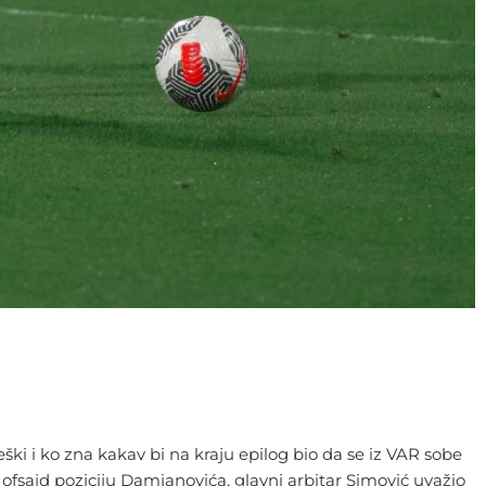
ki i ko zna kakav bi na kraju epilog bio da se iz VAR sobe
 ofsajd poziciju Damjanovića, glavni arbitar Simović uvažio