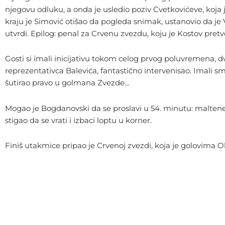
njegovu odluku, a onda je usledio poziv Cvetkovićeve, koja j
kraju je Simović otišao da pogleda snimak, ustanovio da je V
utvrdi. Epilog: penal za Crvenu zvezdu, koju je Kostov pretv
Gosti si imali inicijativu tokom celog prvog poluvremena, 
reprezentativca Balevića, fantastično intervenisao. Imali sm
šutirao pravo u golmana Zvezde…
Mogao je Bogdanovski da se proslavi u 54. minutu: maltene
stigao da se vrati i izbaci loptu u korner.
Finiš utakmice pripao je Crvenoj zvezdi, koja je golovima Ol