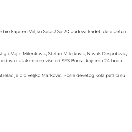
 je bio kapiten Veljko Sebić! Sa 20 bodova kadeti dele petu i
tigli: Vojin Milenković, Stefan Milojković, Novak Despotović,
5 bodova i utakmicom više od SFS Borca, koji ima 24 boda.
 Strelac je bio Veljko Marković. Posle devetog kola petlići su