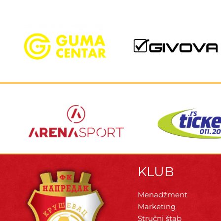
KLUB
Menadžment
Marketing
Stručni štab