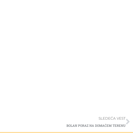
S
SLEDEĆA VEST
BOLAN PORAZ NA DOMAĆEM TERENU