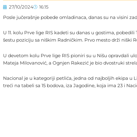
27/10/2024
16:15
Posle jučerašnje pobede omladinaca, danas su na visini zadatk
U 11. kolu Prve lige RIS kadeti su danas u gostima, pobedili 
šestu poziciju sa niškim Radničkim. Prvo mesto drži niški R
U devetom kolu Prve lige RIS pioniri su u Nišu opravdali ulog
Mateja Milovanović, a Ognjen Rakezić je bio dvostruki strel
Nacional je u kategoriji petlića, jedna od najboljih ekipa u Li
treći na tabeli sa 15 bodova, iza Jagodine, koja ima 23 i Na