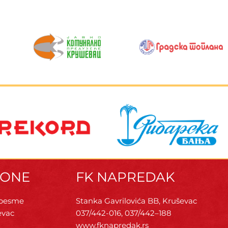
ZONE
FK NAPREDAK
 pesme
Stanka Gavrilovića BB, Kruševac
evac
037/442-016, 037/442–188
www.fknapredak.rs