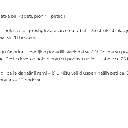
a bili kadeti, pioniri i petlići!
Timok sa 2:0 i prestigli Zaječarce na tabeli. Dvostruki strelac
eal sa 28 bodova.
u favorita i ubedljivo pobedili Nacional sa 6:0! Golove su pos
ac. Posle devetog kola pioniri su ponovo na čelu tabele sa 2
gi, pa je današnji remi – 1:1 u Nišu veliki uspeh naših petlića.
cionala sa 20 bodova.