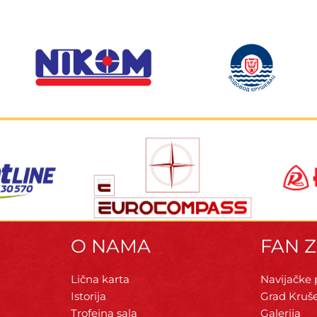
O NAMA
FAN 
Lična karta
Navijačke
Istorija
Grad Kruš
Trofejna sala
Galerija