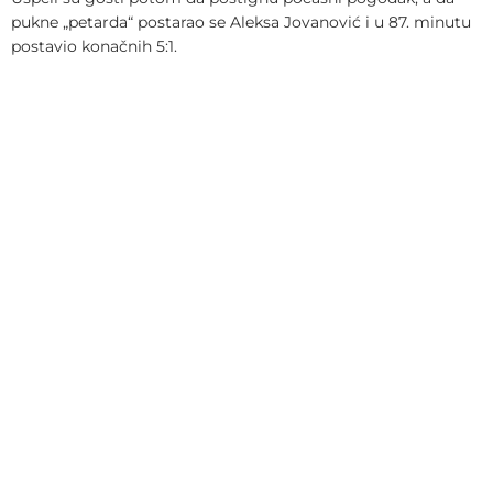
pukne „petarda“ postarao se Aleksa Jovanović i u 87. minutu
postavio konačnih 5:1.