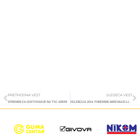
Prev
S
PRETHODNA VEST
SLEDEĆA VEST
SPREMNI ZA GOSTOVANJE NA TSC ARENI
SELEKCIJA 2014. POBEDNIK MINI MAXI LIGE KRUŠEVAC