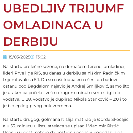
UBEDLJIV TRIJUMF
OMLADINACA U
DERBIJU
15/03/2025
13:02
Na startu prolećne sezone, na domaćem terenu, omladinci,
lideri Prve lige RIS, su danas u derbiju sa niškim Radničkim
trijumfovali sa 5:1. Da su naši fudbaleri rešeni da bodovi
ostanu pod Bagdalom najavio je Andrej Smiljković, samo što
je utakmica počela i već u drugom minutu smo stigli do
vođstva. U 28. vođstvo je duplirao Nikola Stanković – 2:0 i to
je bio epilog prvog poluvremena.
Na startu drugog, golmana Nišlija matirao je Đorđe Skočajić,
a u 53. minutu u listu strelaca se upisao i Vladimir Ristić.
Uspeli su gosti potom da postignu počasni pogodak, a da