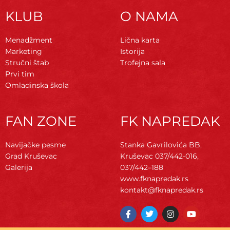
KLUB
O NAMA
Menadžment
Lična karta
Marketing
Istorija
Stručni štab
Trofejna sala
Prvi tim
Omladinska škola
FAN ZONE
FK NAPREDAK
Navijačke pesme
Stanka Gavrilovića BB,
Grad Kruševac
Kruševac
037/442-016,
Galerija
037/442–188
www.fknapredak.rs
kontakt@fknapredak.rs
F
T
I
Y
a
w
n
o
c
i
s
u