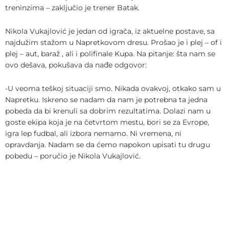
treninzima – zaključio je trener Batak.
Nikola Vukajlović je jedan od igrača, iz aktuelne postave, sa
najdužim stažom u Napretkovom dresu. Prošao je i plej – of i
plej – aut, baraž , ali i polifinale Kupa. Na pitanje: šta nam se
ovo dešava, pokušava da nađe odgovor:
-U veoma teškoj situaciji smo. Nikada ovakvoj, otkako sam u
Napretku. Iskreno se nadam da nam je potrebna ta jedna
pobeda da bi krenuli sa dobrim rezultatima. Dolazi nam u
goste ekipa koja je na četvrtom mestu, bori se za Evrope,
igra lep fudbal, ali izbora nemamo. Ni vremena, ni
opravdanja. Nadam se da ćemo napokon upisati tu drugu
pobedu – poručio je Nikola Vukajlović.