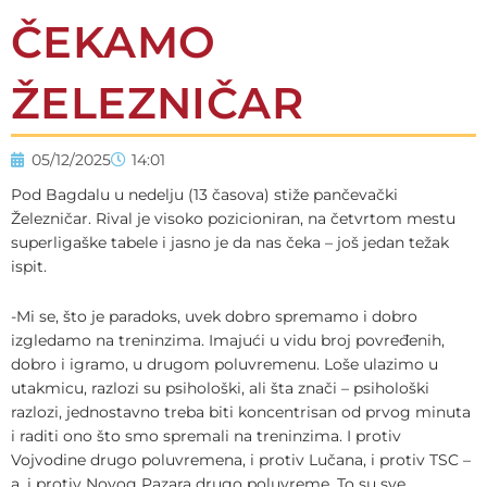
ČEKAMO
ŽELEZNIČAR
05/12/2025
14:01
Pod Bagdalu u nedelju (13 časova) stiže pančevački
Železničar. Rival je visoko pozicioniran, na četvrtom mestu
superligaške tabele i jasno je da nas čeka – još jedan težak
ispit.
-Mi se, što je paradoks, uvek dobro spremamo i dobro
izgledamo na treninzima. Imajući u vidu broj povređenih,
dobro i igramo, u drugom poluvremenu. Loše ulazimo u
utakmicu, razlozi su psihološki, ali šta znači – psihološki
razlozi, jednostavno treba biti koncentrisan od prvog minuta
i raditi ono što smo spremali na treninzima. I protiv
Vojvodine drugo poluvremena, i protiv Lučana, i protiv TSC –
a, i protiv Novog Pazara drugo poluvreme. To su sve