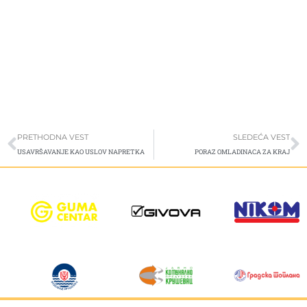
Prev
S
PRETHODNA VEST
SLEDEĆA VEST
USAVRŠAVANJE KAO USLOV NAPRETKA
PORAZ OMLADINACA ZA KRAJ