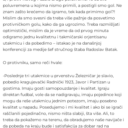
poluvremena u kojima nismo primili, a postigli smo gol. Ne
znam zašto krećemo da igramo, tek kada primimo gol?!
Mislim da smo svesni da treba više pažnje da posvetimo
protivničkom golu, kako da ga ugrozimo. Treba razmišljati
optimistički, mislim da je vreme da od prvog minuta
odigramo jednu kvalitetnu i takmičarski orjentisanu
utakmicu i da pobedimo – istakao je na današnjoj
konferenciji za medije šef stručnog štaba Radoslav Batak.
O protivniku, samo reči hvale:
-Poslednje tri utakmice u prvenstvu Železničar je slavio,
pobedio kragujevački Radnički 1923, Javor i Partizan u
gostima. Imaju gosti samopouzdanje i kvalitet. Igraju
direktan fudbal, vole da se nadigravaju, imaju pojedince koji
mogu da reše utakmicu jednim potezom, imaju posebno
kvalitet u napadu. Posedujemo i mi kvalitet i ako bi se igrači
raščlanili pojedinačno, nismo ništa slabiji, šta više. Ali, to
treba da pokažemo na terenu, da obradujemo naše navijače i
da pobeda na kraju bude i satisfakcija za dobar rad na