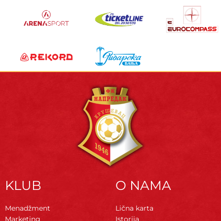
KLUB
O NAMA
Menadžment
Lična karta
Marketing
Istorija