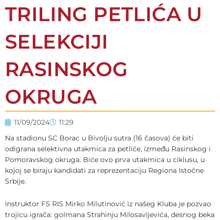
TRILING PETLIĆA U
SELEKCIJI
RASINSKOG
OKRUGA
11/09/2024
11:29
Na stadionu SC Borac u Bivolju sutra (16 časova) će biti
odigrana selektivna utakmica za petliće, između Rasinskog i
Pomoravskog okruga. Biće ovo prva utakmica u ciklusu, u
kojoj se biraju kandidati za reprezentaciju Regiona Istočne
Srbije.
Instruktor FS RIS Mirko Milutinović iz našeg Kluba je pozvao
trojicu igrača: golmana Strahinju Milosavljevića, desnog beka