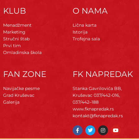
KLUB
O NAMA
Menadžment
Lična karta
Marketing
Istorija
Stručni štab
Trofejna sala
Prvi tim
Omladinska škola
FAN ZONE
FK NAPREDAK
Navijačke pesme
Stanka Gavrilovića BB,
Grad Kruševac
Kruševac
037/442-016,
Galerija
037/442–188
www.fknapredak.rs
kontakt@fknapredak.rs
F
T
I
Y
a
w
n
o
c
i
s
u