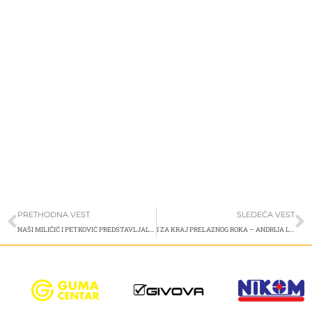
Prev
S
PRETHODNA VEST
SLEDEĆA VEST
NAŠI MILIČIĆ I PETKOVIĆ PREDSTAVLJALI SRBIJU
I ZA KRAJ PRELAZNOG ROKA – ANDRIJA LUKOVIĆ