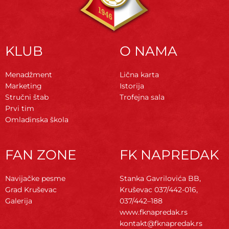
KLUB
O NAMA
Menadžment
Lična karta
Marketing
Istorija
Stručni štab
Trofejna sala
Prvi tim
Omladinska škola
FAN ZONE
FK NAPREDAK
Navijačke pesme
Stanka Gavrilovića BB,
Grad Kruševac
Kruševac
037/442-016,
Galerija
037/442–188
www.fknapredak.rs
kontakt@fknapredak.rs