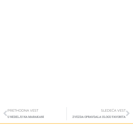
Prev
S
PRETHODNA VEST
SLEDEĆA VEST
U NEDELJU NA MARAKANI
ZVEZDA OPRAVDALA ULOGU FAVORITA