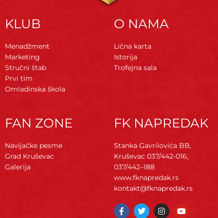
KLUB
O NAMA
Menadžment
Lična karta
Marketing
Istorija
Stručni štab
Trofejna sala
Prvi tim
Omladinska škola
FAN ZONE
FK NAPREDAK
Navijačke pesme
Stanka Gavrilovića BB,
Grad Kruševac
Kruševac
037/442-016,
Galerija
037/442–188
www.fknapredak.rs
kontakt@fknapredak.rs
F
T
I
Y
a
w
n
o