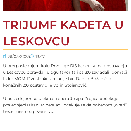
TRIJUMF KADETA U
LESKOVCU
31/05/2025
13:47
U pretposlednjem kolu Prve lige RIS kadeti su na gostovanju
u Leskovcu opravdali ulogu favorita i sa 3:0 savladali domaći
Lider MGM. Dvostruki strelac je bio Danilo Božanić, a
konačnih 3:0 postavio je Vojin Stojanović.
U poslednjem kolu ekipa trenera Josipa Projića dočekuje
poslednjeplasirani Mineralac i očekuje se da pobedom „overi“
treće mesto u prvenstvu.