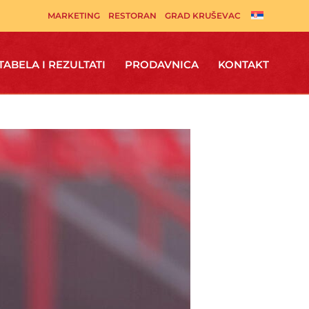
MARKETING
RESTORAN
GRAD KRUŠEVAC
TABELA I REZULTATI
PRODAVNICA
KONTAKT