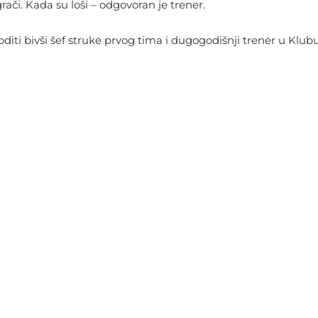
grači. Kada su loši – odgovoran je trener.
bivši šef struke prvog tima i dugogodišnji trener u Klubu – Iv