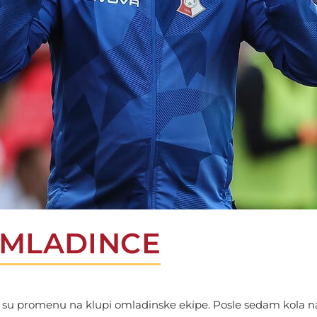
OMLADINCE
slovi su promenu na klupi omladinske ekipe. Posle sedam kola 