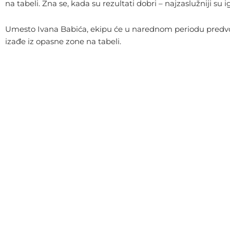
na tabeli. Zna se, kada su rezultati dobri – najzaslužniji su i
Umesto Ivana Babića, ekipu će u narednom periodu predvoditi 
izađe iz opasne zone na tabeli.