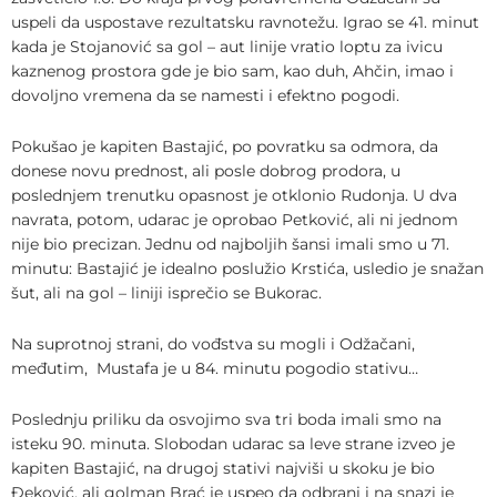
uspeli da uspostave rezultatsku ravnotežu. Igrao se 41. minut
kada je Stojanović sa gol – aut linije vratio loptu za ivicu
kaznenog prostora gde je bio sam, kao duh, Ahčin, imao i
dovoljno vremena da se namesti i efektno pogodi.
Pokušao je kapiten Bastajić, po povratku sa odmora, da
donese novu prednost, ali posle dobrog prodora, u
poslednjem trenutku opasnost je otklonio Rudonja. U dva
navrata, potom, udarac je oprobao Petković, ali ni jednom
nije bio precizan. Jednu od najboljih šansi imali smo u 71.
minutu: Bastajić je idealno poslužio Krstića, usledio je snažan
šut, ali na gol – liniji isprečio se Bukorac.
Na suprotnoj strani, do vođstva su mogli i Odžačani,
međutim, Mustafa je u 84. minutu pogodio stativu…
Poslednju priliku da osvojimo sva tri boda imali smo na
isteku 90. minuta. Slobodan udarac sa leve strane izveo je
kapiten Bastajić, na drugoj stativi najviši u skoku je bio
Đeković, ali golman Brać je uspeo da odbrani i na snazi je