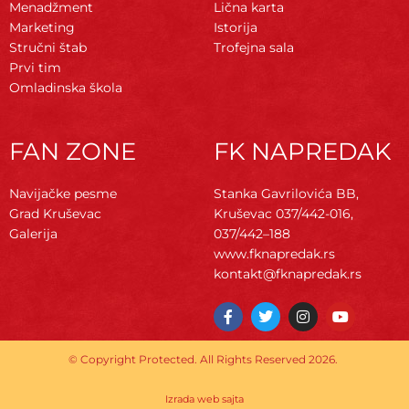
Menadžment
Lična karta
Marketing
Istorija
Stručni štab
Trofejna sala
Prvi tim
Omladinska škola
FAN ZONE
FK NAPREDAK
Navijačke pesme
Stanka Gavrilovića BB,
Grad Kruševac
Kruševac
037/442-016,
Galerija
037/442–188
www.fknapredak.rs
kontakt@fknapredak.rs
F
T
I
Y
a
w
n
o
c
i
s
u
e
t
t
t
© Copyright Protected. All Rights Reserved 2026.
b
t
a
u
o
e
g
b
o
r
r
e
Izrada web sajta