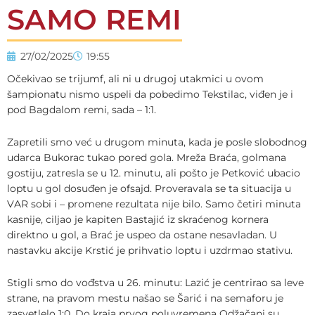
SAMO REMI
27/02/2025
19:55
Očekivao se trijumf, ali ni u drugoj utakmici u ovom
šampionatu nismo uspeli da pobedimo Tekstilac, viđen je i
pod Bagdalom remi, sada – 1:1.
Zapretili smo već u drugom minuta, kada je posle slobodnog
udarca Bukorac tukao pored gola. Mreža Braća, golmana
gostiju, zatresla se u 12. minutu, ali pošto je Petković ubacio
loptu u gol dosuđen je ofsajd. Proveravala se ta situacija u
VAR sobi i – promene rezultata nije bilo. Samo četiri minuta
kasnije, ciljao je kapiten Bastajić iz skraćenog kornera
direktno u gol, a Brać je uspeo da ostane nesavladan. U
nastavku akcije Krstić je prihvatio loptu i uzdrmao stativu.
Stigli smo do vođstva u 26. minutu: Lazić je centrirao sa leve
strane, na pravom mestu našao se Šarić i na semaforu je
zasvetlelo 1:0. Do kraja prvog poluvremena Odžačani su