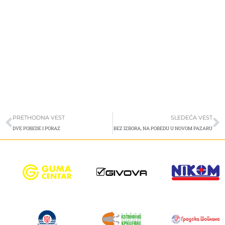
Prev
S
PRETHODNA VEST
SLEDEĆA VEST
DVE POBEDE I PORAZ
BEZ IZBORA, NA POBEDU U NOVOM PAZARU