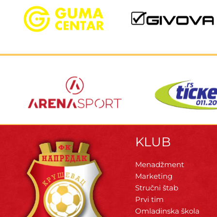
KLUB
Menadžment
Marketing
Stručni štab
Prvi tim
Omladinska škola