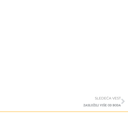
S
SLEDEĆA VEST
ZASLUŽILI VIŠE OD BODA