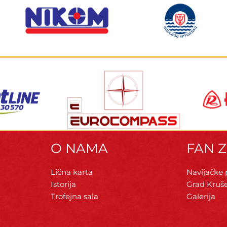
O NAMA
FAN 
Lična karta
Navijačke
Istorija
Grad Kruš
Trofejna sala
Galerija