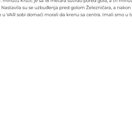
7. minutu Krstić je sa 18 metara šutirao pored gola, a tri mi
Nastavila su se uzbuđenja pred golom Železničara, a nakon 
overe u VAR sobi domaći morali da krenu sa centra. Imali smo