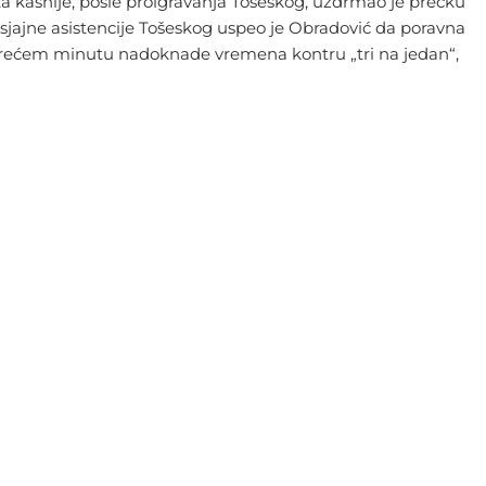
nuta kasnije, posle proigravanja Tošeskog, uzdrmao je prečku
sjajne asistencije Tošeskog uspeo je Obradović da poravna
 u trećem minutu nadoknade vremena kontru „tri na jedan“,