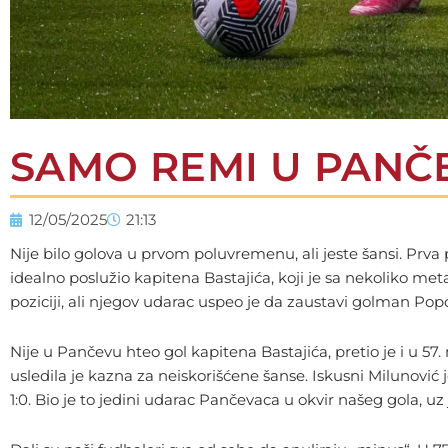
SAMO REMI U PANČ
12/05/2025
21:13
Nije bilo golova u prvom poluvremenu, ali jeste šansi. Prva 
idealno poslužio kapitena Bastajića, koji je sa nekoliko meta
poziciji, ali njegov udarac uspeo je da zaustavi golman Po
Nije u Pančevu hteo gol kapitena Bastajića, pretio je i u 57.
usledila je kazna za neiskorišćene šanse. Iskusni Milunović 
1:0. Bio je to jedini udarac Pančevaca u okvir našeg gola, u