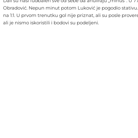
Dali su naši fudbaleri sve od sebe da anuliraju „minus“. U 7
Obradović. Nepun minut potom Luković je pogodio stativu. 
na 1:1. U prvom trenutku gol nije priznat, ali su posle pr
ali je nismo iskoristili i bodovi su podeljeni.