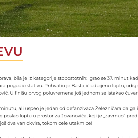
EVU
prava, bila je iz kategorije stopostotnih: igrao se 37. minut k
ra pogodio stativu. Prihvatio je Bastajić odbijenu loptu, odigr
pović. U finišu prvog poluvremena još jednom se istakao čuvar
 minutu, ali uspeo je jedan od defanzivaca Železničara da ga i
je poslao loptu u prostor za Jovanovića, koji je „zavrnuo“ pre
z još dva van okvira, tokom cele utakmice!