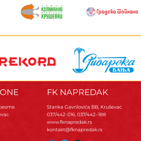
ZONE
FK NAPREDAK
 pesme
Stanka Gavrilovića BB, Kruševac
evac
037/442-016, 037/442–188
www.fknapredak.rs
kontakt@fknapredak.rs