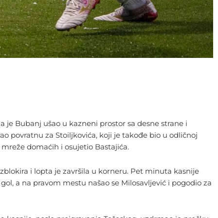
ada je Bubanj ušao u kazneni prostor sa desne strane i
ao povratnu za Stoiljkovića, koji je takođe bio u odličnoj
 mreže domaćih i osujetio Bastajića.
zblokira i lopta je završila u korneru. Pet minuta kasnije
d gol, a na pravom mestu našao se Milosavljević i pogodio za