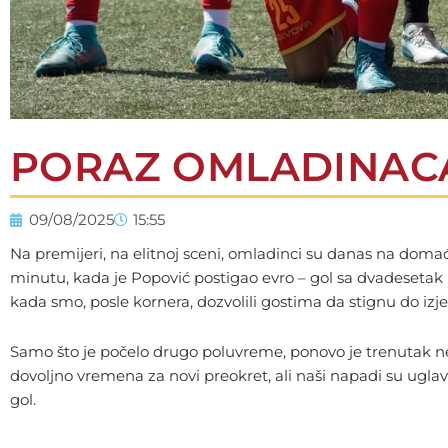
PORAZ OMLADINACA
09/08/2025
15:55
Na premijeri, na elitnoj sceni, omladinci su danas na domać
minutu, kada je Popović postigao evro – gol sa dvadesetak
kada smo, posle kornera, dozvolili gostima da stignu do izj
Samo što je počelo drugo poluvreme, ponovo je trenutak nepa
dovoljno vremena za novi preokret, ali naši napadi su uglavno
gol.