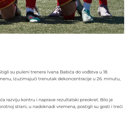
igli su puleni trenera Ivana Babića do vođstva u 18.
menu, izuzimajući trenutak dekoncentracije u 26. minutu,
 razviju kontru i naprave rezultatski preokret. Bilo je
rotnoj strani, u nadoknadi vremena, postigli su gosti i treći