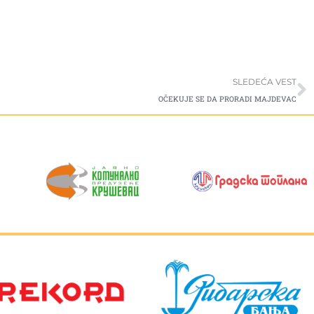
S
SLEDEĆA VEST
OČEKUJE SE DA PRORADI MAJDEVAC