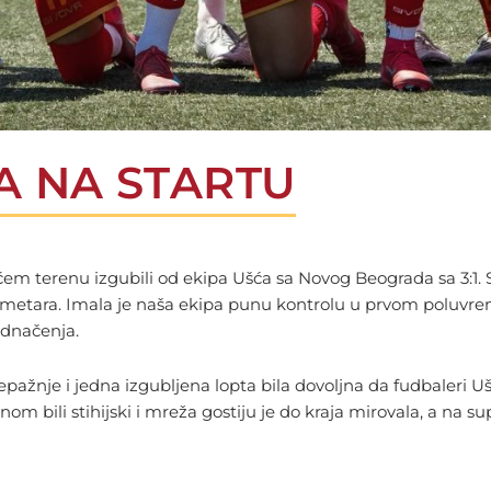
 NA STARTU
em terenu izgubili od ekipa Ušća sa Novog Beograda sa 3:1. St
 metara. Imala je naša ekipa punu kontrolu u prvom poluvre
ednačenja.
žnje i jedna izgubljena lopta bila dovoljna da fudbaleri Ušća
m bili stihijski i mreža gostiju je do kraja mirovala, a na sup