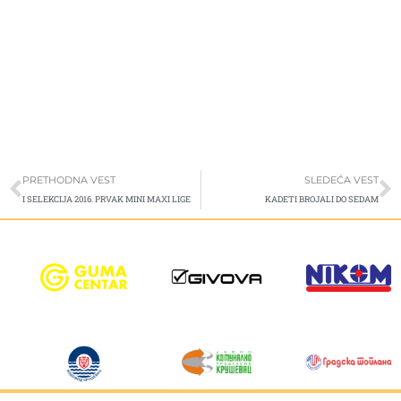
Prev
S
PRETHODNA VEST
SLEDEĆA VEST
I SELEKCIJA 2016. PRVAK MINI MAXI LIGE
KADETI BROJALI DO SEDAM