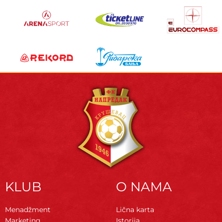
KLUB
O NAMA
Menadžment
Lična karta
Marketing
Istorija