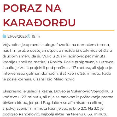
PORAZ NA
KARAĐORĐU
21/03/2026
19:14
Vojvodina je opravdala ulogu favorita na domaćem terenu,
naš tim pružio dostojan otpor, a možda bi utakmica otišla u
drugom smeru da su Vulić u 21. i Miladinović pet minuta
kasnije uspeli da matiraju Rosića. Posle proigravanja Lutovca
ispalio je Vulić projektil pod prečku sa 17 metara, ali sjajno je
intervenisao golman domaćih. Baš kao i u 26. minutu, kada
je posle kornera, u šansi bio Miladinović.
Ekspresno je usledila kazna. Doveo je Vukanović Vojvodinu u
vođstvo u 27. minutu, ali nije se radovao iz poštovanja prema
bivšem klubu, jer pod Bagdalom se afirmisao na elitnoj
srpskoj sceni. Tri minuta kasnije već je bilo 2:0. Na 3:0 je
podigao Ranđelović, najbolji akter na terenu u 63. minutu