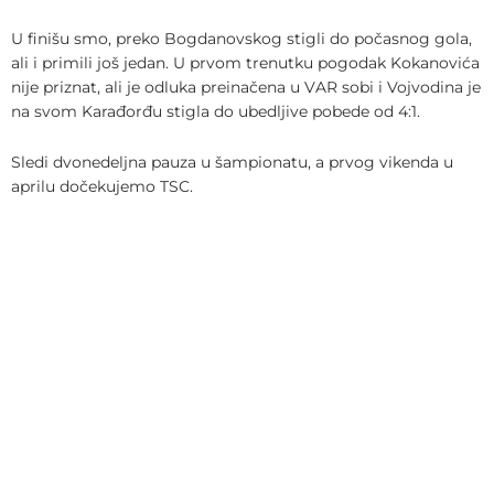
U finišu smo, preko Bogdanovskog stigli do počasnog gola,
ali i primili još jedan. U prvom trenutku pogodak Kokanovića
nije priznat, ali je odluka preinačena u VAR sobi i Vojvodina je
na svom Karađorđu stigla do ubedljive pobede od 4:1.
Sledi dvonedeljna pauza u šampionatu, a prvog vikenda u
aprilu dočekujemo TSC.