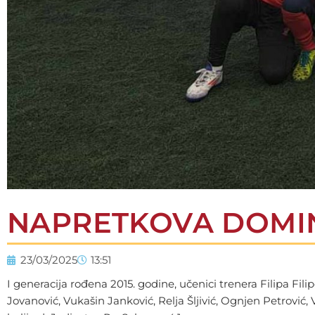
NAPRETKOVA DOMINA
23/03/2025
13:51
I generacija rođena 2015. godine, učenici trenera Filipa Filip
Jovanović, Vukašin Janković, Relja Šljivić, Ognjen Petrović, 