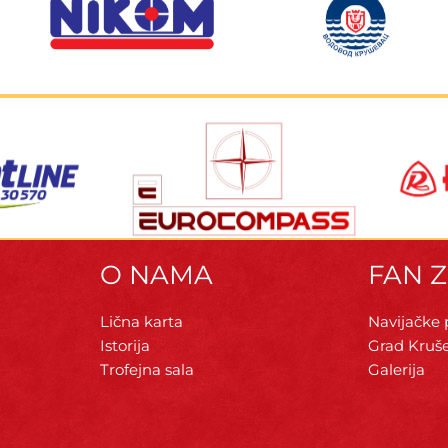
O NAMA
FAN 
Lična karta
Navijačke
Istorija
Grad Kruš
Trofejna sala
Galerija