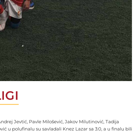
IGI
Andrej Jevtić, Pavle Milošević, Jakov Milutinović, Tadija
ć u polufinalu su savladali Knez Lazar sa 3:0, a u finalu bili