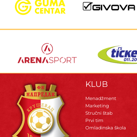
KLUB
Menadžment
Marketing
Stručni štab
Prvi tim
Omladinska škola