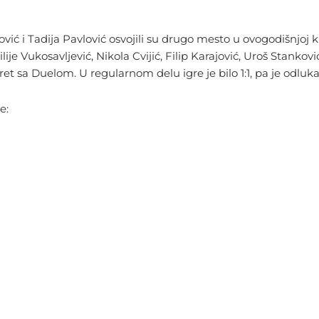
ić i Tadija Pavlović osvojili su drugo mesto u ovogodišnjoj kruš
ilije Vukosavljević, Nikola Cvijić, Filip Karajović, Uroš Stanko
et sa Duelom. U regularnom delu igre je bilo 1:1, pa je odluka 
e: