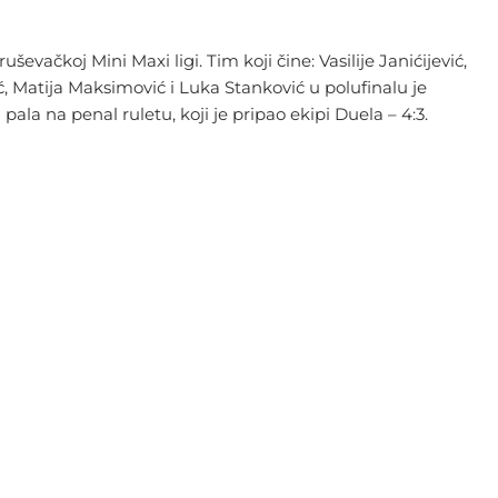
evačkoj Mini Maxi ligi. Tim koji čine: Vasilije Janićijević,
vić, Matija Maksimović i Luka Stanković u polufinalu je
pala na penal ruletu, koji je pripao ekipi Duela – 4:3.