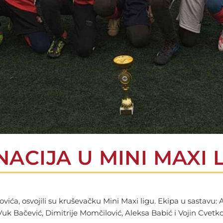
CIJA U MINI MAXI L
ovića, osvojili su kruševačku Mini Maxi ligu. Ekipa u sastavu: 
Vuk Bačević, Dimitrije Momčilović, Aleksa Babić i Vojin Cvetkovi