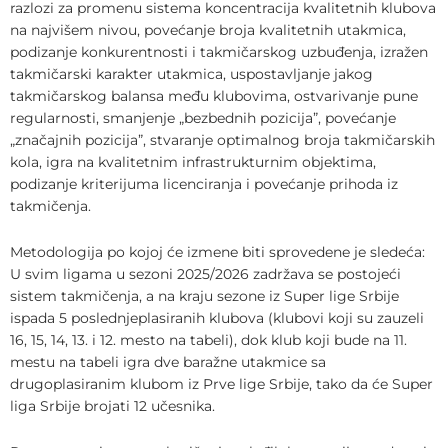
razlozi za promenu sistema koncentracija kvalitetnih klubova
na najvišem nivou, povećanje broja kvalitetnih utakmica,
podizanje konkurentnosti i takmičarskog uzbuđenja, izražen
takmičarski karakter utakmica, uspostavljanje jakog
takmičarskog balansa među klubovima, ostvarivanje pune
regularnosti, smanjenje „bezbednih pozicija”, povećanje
„značajnih pozicija”, stvaranje optimalnog broja takmičarskih
kola, igra na kvalitetnim infrastrukturnim objektima,
podizanje kriterijuma licenciranja i povećanje prihoda iz
takmičenja.
Metodologija po kojoj će izmene biti sprovedene je sledeća:
U svim ligama u sezoni 2025/2026 zadržava se postojeći
sistem takmičenja, a na kraju sezone iz Super lige Srbije
ispada 5 poslednjeplasiranih klubova (klubovi koji su zauzeli
16, 15, 14, 13. i 12. mesto na tabeli), dok klub koji bude na 11.
mestu na tabeli igra dve baražne utakmice sa
drugoplasiranim klubom iz Prve lige Srbije, tako da će Super
liga Srbije brojati 12 učesnika.