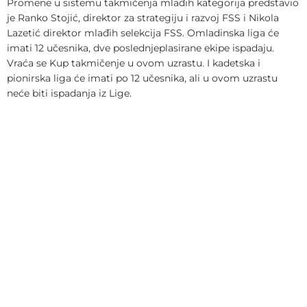
Promene u sistemu takmičenja mlađih kategorija predstavio
je Ranko Stojić, direktor za strategiju i razvoj FSS i Nikola
Lazetić direktor mlađih selekcija FSS. Omladinska liga će
imati 12 učesnika, dve poslednjeplasirane ekipe ispadaju.
Vraća se Kup takmičenje u ovom uzrastu. I kadetska i
pionirska liga će imati po 12 učesnika, ali u ovom uzrastu
neće biti ispadanja iz Lige.