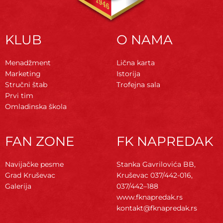
KLUB
O NAMA
Menadžment
Lična karta
Marketing
Istorija
Stručni štab
Trofejna sala
Prvi tim
Omladinska škola
FAN ZONE
FK NAPREDAK
Navijačke pesme
Stanka Gavrilovića BB,
Grad Kruševac
Kruševac
037/442-016,
Galerija
037/442–188
www.fknapredak.rs
kontakt@fknapredak.rs