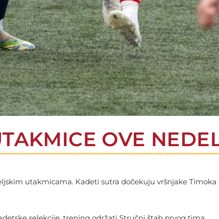
UTAKMICE OVE NEDE
eljskim utakmicama. Kadeti sutra dočekuju vršnjake Timoka (
detske selekcije, trening održati Stručni štab prvog tima.