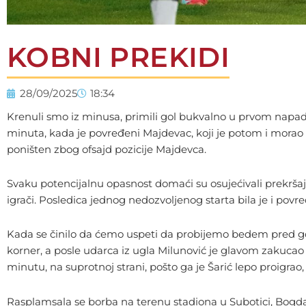
KOBNI PREKIDI
28/09/2025
18:34
Krenuli smo iz minusa, primili gol bukvalno u prvom napadu d
minuta, kada je povređeni Majdevac, koji je potom i morao v
poništen zbog ofsajd pozicije Majdevca.
Svaku potencijalnu opasnost domaći su osujećivali prekršajem
igrači. Posledica jednog nedozvoljenog starta bila je i povre
Kada se činilo da ćemo uspeti da probijemo bedem pred gol
korner, a posle udarca iz ugla Milunović je glavom zakucao
minutu, na suprotnoj strani, pošto ga je Šarić lepo proigrao
Rasplamsala se borba na terenu stadiona u Subotici, Bogdano