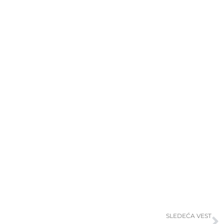
S
SLEDEĆA VEST