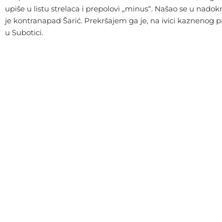
upiše u listu strelaca i prepolovi „minus“. Našao se u nado
je kontranapad Šarić. Prekršajem ga je, na ivici kaznenog pro
u Subotici.