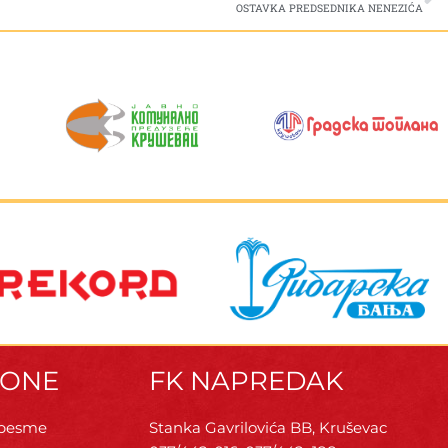
OSTAVKA PREDSEDNIKA NENEZIĆA
ZONE
FK NAPREDAK
 pesme
Stanka Gavrilovića BB, Kruševac