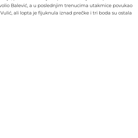
dozvolio Balević, a u poslednjim trenucima utakmice povukao
ić, ali lopta je fijuknula iznad prečke i tri boda su ostala