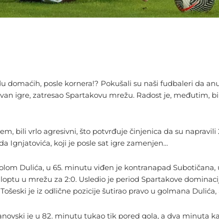
omaćih, posle kornera!? Pokušali su naši fudbaleri da anuliraj
an igre, zatresao Spartakovu mrežu. Radost je, međutim, bila k
, bili vrlo agresivni, što potvrđuje činjenica da su napravili
da Ignjatovića, koji je posle sat igre zamenjen…
om Dulića, u 65. minutu viđen je kontranapad Subotičana, ul
 loptu u mrežu za 2:0. Usledio je period Spartakove dominacij
, Tošeski je iz odlične pozicije šutirao pravo u golmana Dulića
vski je u 82. minutu tukao tik pored gola, a dva minuta kasn