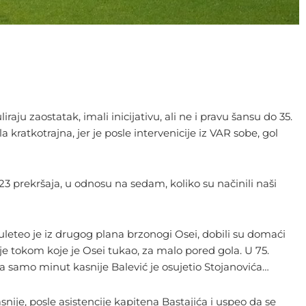
u zaostatak, imali inicijativu, ali ne i pravu šansu do 35.
ratkotrajna, jer je posle intervenicije iz VAR sobe, gol
 23 prekršaja, u odnosu na sedam, koliko su načinili naši
eteo je iz drugog plana brzonogi Osei, dobili su domaći
e tokom koje je Osei tukao, za malo pored gola. U 75.
, a samo minut kasnije Balević je osujetio Stojanovića…
ije, posle asistencije kapitena Bastajića i uspeo da se