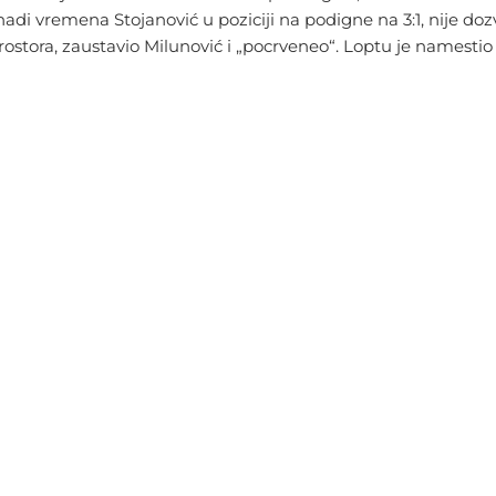
knadi vremena Stojanović u poziciji na podigne na 3:1, nije 
stora, zaustavio Milunović i „pocrveneo“. Loptu je namestio Vul