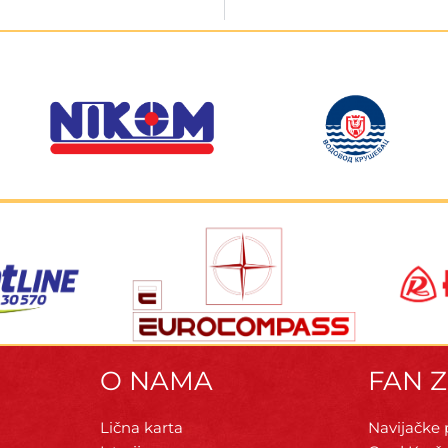
O NAMA
FAN 
Lična karta
Navijačke