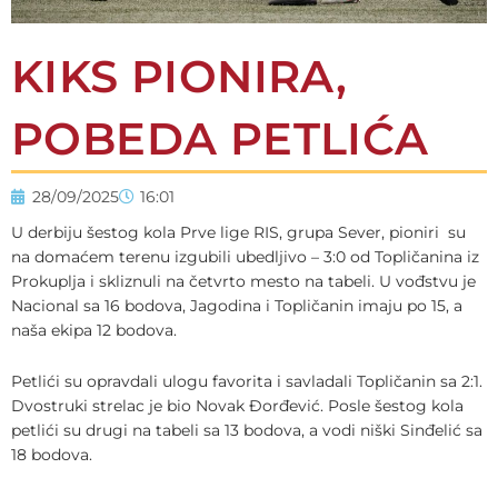
KIKS PIONIRA,
POBEDA PETLIĆA
28/09/2025
16:01
U derbiju šestog kola Prve lige RIS, grupa Sever, pioniri su
na domaćem terenu izgubili ubedljivo – 3:0 od Topličanina iz
Prokuplja i skliznuli na četvrto mesto na tabeli. U vođstvu je
Nacional sa 16 bodova, Jagodina i Topličanin imaju po 15, a
naša ekipa 12 bodova.
Petlići su opravdali ulogu favorita i savladali Topličanin sa 2:1.
Dvostruki strelac je bio Novak Đorđević. Posle šestog kola
petlići su drugi na tabeli sa 13 bodova, a vodi niški Sinđelić sa
18 bodova.