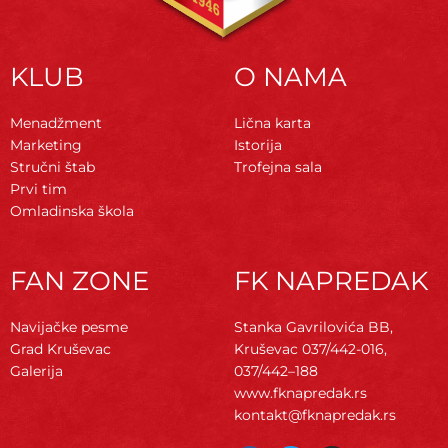
KLUB
O NAMA
Menadžment
Lična karta
Marketing
Istorija
Stručni štab
Trofejna sala
Prvi tim
Omladinska škola
FAN ZONE
FK NAPREDAK
Navijačke pesme
Stanka Gavrilovića BB,
Grad Kruševac
Kruševac
037/442-016,
Galerija
037/442–188
www.fknapredak.rs
kontakt@fknapredak.rs