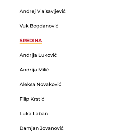
Andrej Vlaisavljević
Vuk Bogdanović
SREDINA
Andrija Luković
Andrija Milić
Aleksa Novaković
Filip Krstić
Luka Laban
Damjan Jovanović