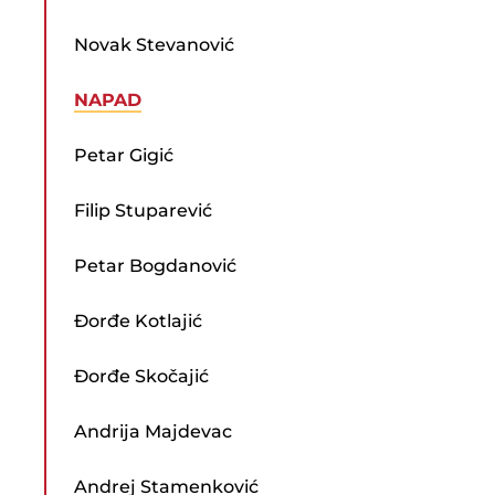
Novak Stevanović
NAPAD
Petar Gigić
Filip Stuparević
Petar Bogdanović
Đorđe Kotlajić
Đorđe Skočajić
Andrija Majdevac
Andrej Stamenković