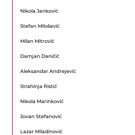
Nikola Janković
Stefan Milošević
Milan Mitrović
Damjan Daničić
Aleksandar Andrejević
Strahinja Ristić
Nikola Marinković
Jovan Stefanović
Lazar Miladinović