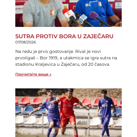
SUTRA PROTIV BORA U ZAJEČARU
07/08/2026
Na redu je prvo gostovanje. Rival je novi
prvoligaš – Bor 1919, a utakmica se igra sutra na
stadionu Kraljevica u Zaječaru, od 20 časova.
Прочитајте више »