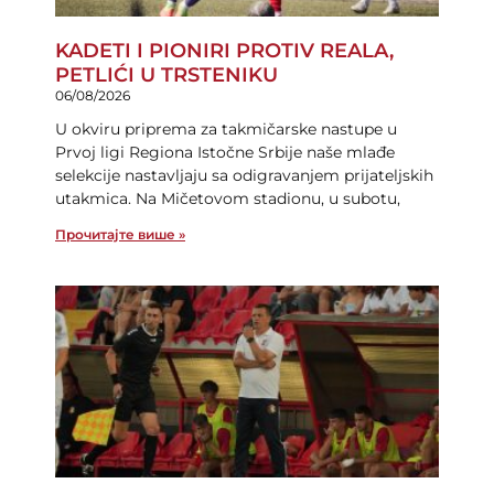
KADETI I PIONIRI PROTIV REALA,
PETLIĆI U TRSTENIKU
06/08/2026
U okviru priprema za takmičarske nastupe u
Prvoj ligi Regiona Istočne Srbije naše mlađe
selekcije nastavljaju sa odigravanjem prijateljskih
utakmica. Na Mičetovom stadionu, u subotu,
Прочитајте више »