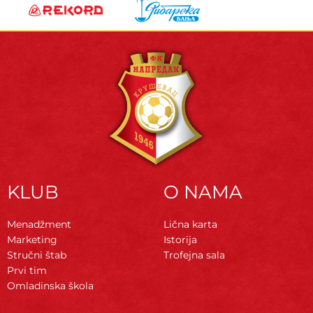
KLUB
O NAMA
Menadžment
Lična karta
Marketing
Istorija
Stručni štab
Trofejna sala
Prvi tim
Omladinska škola