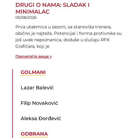
DRUGI O NAMA: SLADAK I
MINIMALAC
05/08/2026
Prva utakmica u sezoni, sa stanoviša trenera,
obično je najteža. Potencijal i forma protivnika su
još uvek nepoznanica, doduše u slučaju RFK
Grafičara, koji je
Прочитајте више »
GOLMANI
Lazar Balević
Filip Novaković
Aleksa Đorđević
ODBRANA