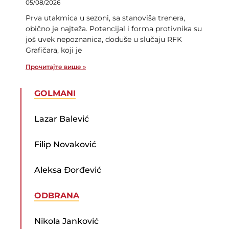
05/08/2026
Prva utakmica u sezoni, sa stanoviša trenera,
obično je najteža. Potencijal i forma protivnika su
još uvek nepoznanica, doduše u slučaju RFK
Grafičara, koji je
Прочитајте више »
GOLMANI
Lazar Balević
Filip Novaković
Aleksa Đorđević
ODBRANA
Nikola Janković