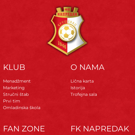
KLUB
O NAMA
Menadžment
Lična karta
Marketing
Istorija
Stručni štab
Trofejna sala
Prvi tim
Omladinska škola
FAN ZONE
FK NAPREDAK