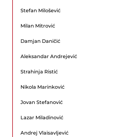
Stefan Milošević
Milan Mitrović
Damjan Daničić
Aleksandar Andrejević
Strahinja Ristić
Nikola Marinković
Jovan Stefanović
Lazar Miladinović
Andrej Vlaisavljević