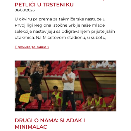
PETLIĆI U TRSTENIKU
06/08/2026
U okviru priprema za takmičarske nastupe u
Prvoj ligi Regiona Istočne Srbije naše mlađe
selekcije nastavljaju sa odigravanjem prijateljskih
utakmica. Na Mičetovom stadionu, u subotu,
Прочитајте више »
DRUGI O NAMA: SLADAK I
MINIMALAC