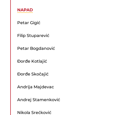
NAPAD
Petar Gigić
Filip Stuparević
Petar Bogdanović
Đorđe Kotlajić
Đorđe Skočajić
Andrija Majdevac
Andrej Stamenković
Nikola Srećković