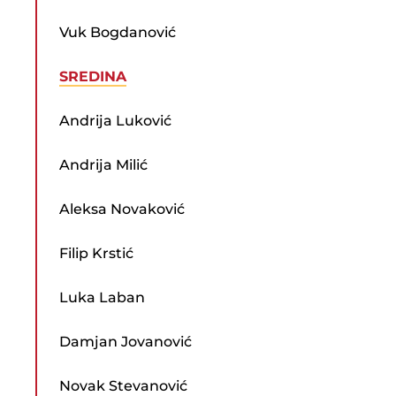
Vuk Bogdanović
SREDINA
Andrija Luković
Andrija Milić
Aleksa Novaković
Filip Krstić
Luka Laban
Damjan Jovanović
Novak Stevanović