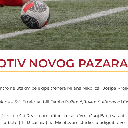
OTIV NOVOG PAZAR
ntrolne utakmice ekipe trenera Milana Nikolića i Josipa Pro
 ekipa – 3:0. Strelci su bili Danilo Božanić, Jovan Stefanović i
čekati niški Real, a omladinci će se u Vrnjačkoj Banji sasta
će u subotu (11 i 13 časova) na Mičetovom stadionu odigrati dv