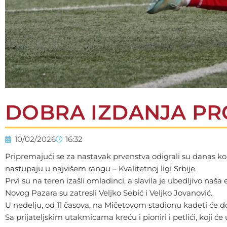
DOBRA IZDANJA PR
10/02/2026
16:32
Pripremajući se za nastavak prvenstva odigrali su danas ko
nastupaju u najvišem rangu – Kvalitetnoj ligi Srbije.
Prvi su na teren izašli omladinci, a slavila je ubedljivo naša
Novog Pazara su zatresli Veljko Sebić i Veljko Jovanović.
U nedelju, od 11 časova, na Mičetovom stadionu kadeti će do
Sa prijateljskim utakmicama kreću i pioniri i petlići, koji 