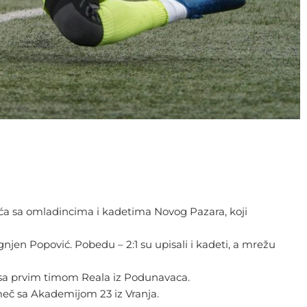
A
jića sa omladincima i kadetima Novog Pazara, koji
 Ognjen Popović. Pobedu – 2:1 su upisali i kadeti, a mrežu
ti sa prvim timom Reala iz Podunavaca.
omeč sa Akademijom 23 iz Vranja.