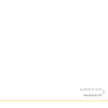
S
SLEDEĆA VEST
KALKULACIJE