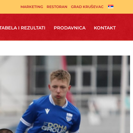
MARKETING
RESTORAN
GRAD KRUŠEVAC
TABELA I REZULTATI
PRODAVNICA
KONTAKT