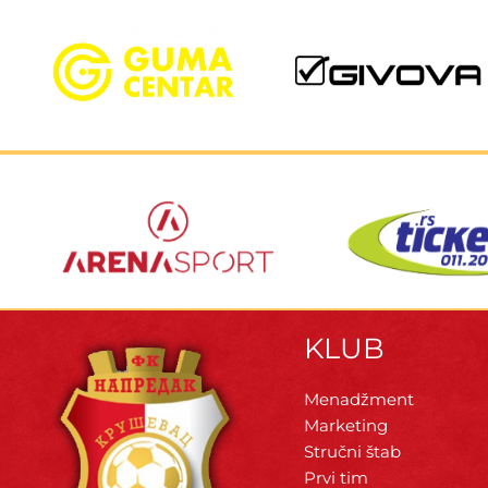
KLUB
Menadžment
Marketing
Stručni štab
Prvi tim