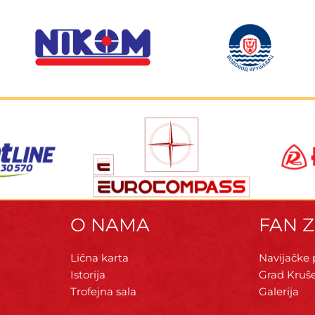
O NAMA
FAN 
Lična karta
Navijačke
Istorija
Grad Kruš
Trofejna sala
Galerija