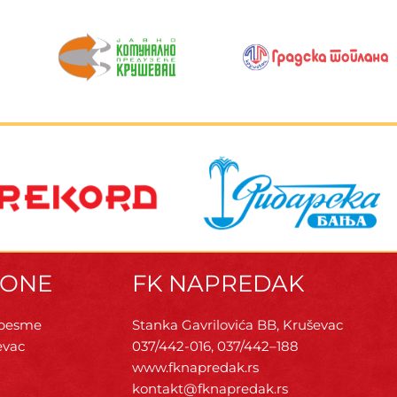
ZONE
FK NAPREDAK
 pesme
Stanka Gavrilovića BB, Kruševac
evac
037/442-016, 037/442–188
www.fknapredak.rs
kontakt@fknapredak.rs