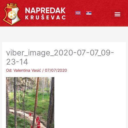
Pređi
na
sadržaj
viber_image_2020-07-07_09-
23-14
Od:
Valentina Vasić
/
07/07/2020