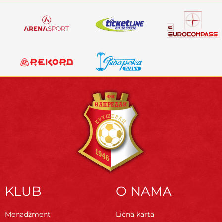
KLUB
O NAMA
Menadžment
Lična karta