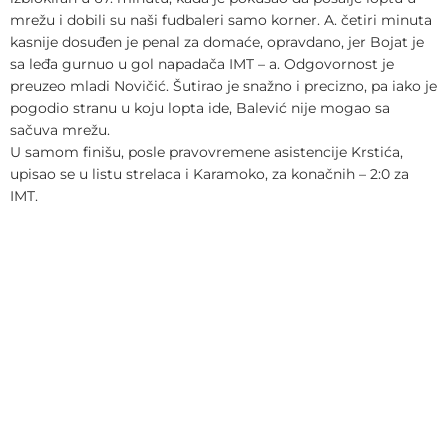
mrežu i dobili su naši fudbaleri samo korner. A. četiri minuta
kasnije dosuđen je penal za domaće, opravdano, jer Bojat je
sa leđa gurnuo u gol napadača IMT – a. Odgovornost je
preuzeo mladi Novičić. Šutirao je snažno i precizno, pa iako je
pogodio stranu u koju lopta ide, Balević nije mogao sa
sačuva mrežu.
U samom finišu, posle pravovremene asistencije Krstića,
upisao se u listu strelaca i Karamoko, za konačnih – 2:0 za
IMT.