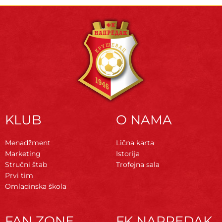
KLUB
O NAMA
Menadžment
Lična karta
Marketing
Istorija
Stručni štab
Trofejna sala
Prvi tim
Omladinska škola
FAN ZONE
FK NAPREDAK