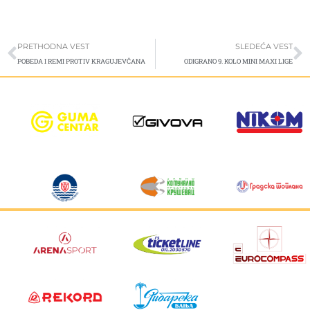
Prev
S
PRETHODNA VEST
SLEDEĆA VEST
POBEDA I REMI PROTIV KRAGUJEVČANA
ODIGRANO 9. KOLO MINI MAXI LIGE