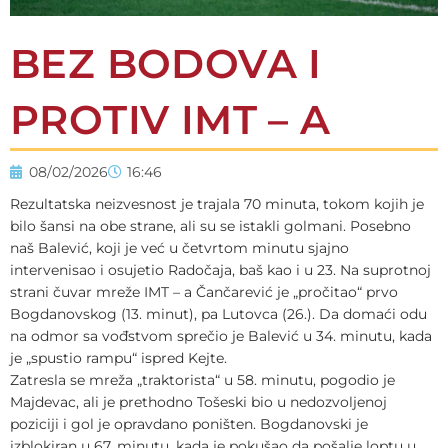
BEZ BODOVA I
PROTIV IMT – A
08/02/2026
16:46
Rezultatska neizvesnost je trajala 70 minuta, tokom kojih je
bilo šansi na obe strane, ali su se istakli golmani. Posebno
naš Balević, koji je već u četvrtom minutu sjajno
intervenisao i osujetio Radočaja, baš kao i u 23. Na suprotnoj
strani čuvar mreže IMT – a Čančarević je „pročitao“ prvo
Bogdanovskog (13. minut), pa Lutovca (26.). Da domaći odu
na odmor sa vođstvom sprečio je Balević u 34. minutu, kada
je „spustio rampu“ ispred Kejte.
Zatresla se mreža „traktorista“ u 58. minutu, pogodio je
Majdevac, ali je prethodno Tošeski bio u nedozvoljenoj
poziciji i gol je opravdano poništen. Bogdanovski je
izblokiran u 67. minutu, kada je pokušao da pošalje loptu u